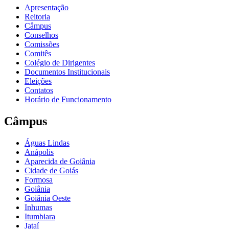
Apresentação
Reitoria
Câmpus
Conselhos
Comissões
Comitês
Colégio de Dirigentes
Documentos Institucionais
Eleições
Contatos
Horário de Funcionamento
Câmpus
Águas Lindas
Anápolis
Aparecida de Goiânia
Cidade de Goiás
Formosa
Goiânia
Goiânia Oeste
Inhumas
Itumbiara
Jataí