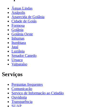
Águas Lindas
Anápolis
Aparecida de Goiânia
Cidade de Goiás
Formosa
Goiânia
Goiânia Oeste
Inhumas
Itumbiara
Jataí
Luziânia
Senador Canedo
Uruaçu
Valparaíso
Serviços
Perguntas frequentes
Comunicação
Serviço de Informação ao Cidadão
Ouvidoria
Transparência
SUAP