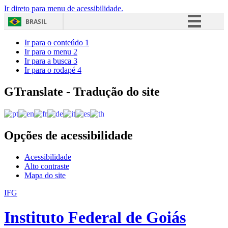
Ir direto para menu de acessibilidade.
BRASIL
Simplifique!
Ir para o conteúdo
1
Ir para o menu
2
Comunica BR
Ir para a busca
3
Ir para o rodapé
4
Participe
Acesso à informação
GTranslate - Tradução do site
Legislação
Canais
Opções de acessibilidade
Acessibilidade
Alto contraste
Mapa do site
IFG
Instituto Federal de Goiás