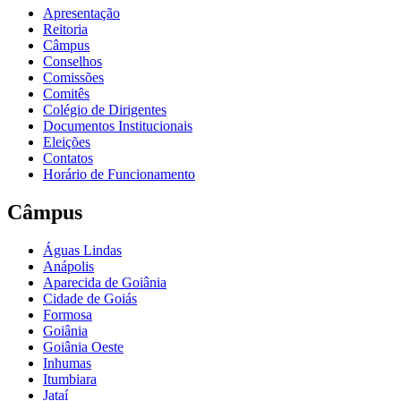
Apresentação
Reitoria
Câmpus
Conselhos
Comissões
Comitês
Colégio de Dirigentes
Documentos Institucionais
Eleições
Contatos
Horário de Funcionamento
Câmpus
Águas Lindas
Anápolis
Aparecida de Goiânia
Cidade de Goiás
Formosa
Goiânia
Goiânia Oeste
Inhumas
Itumbiara
Jataí