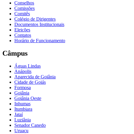
Conselhos
Comissões
Comitês
Colégio de Dirigentes
Documentos Institucionais
Eleições
Contatos
Horário de Funcionamento
Câmpus
Águas Lindas
Anápolis
Aparecida de Goiânia
Cidade de Goiás
Formosa
Goiânia
Goiânia Oeste
Inhumas
Itumbiara
Jataí
Luziânia
Senador Canedo
Uruaçu