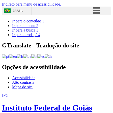
Ir direto para menu de acessibilidade.
BRASIL
Simplifique!
Ir para o conteúdo
1
Ir para o menu
2
Comunica BR
Ir para a busca
3
Ir para o rodapé
4
Participe
Acesso à informação
GTranslate - Tradução do site
Legislação
Canais
Opções de acessibilidade
Acessibilidade
Alto contraste
Mapa do site
IFG
Instituto Federal de Goiás