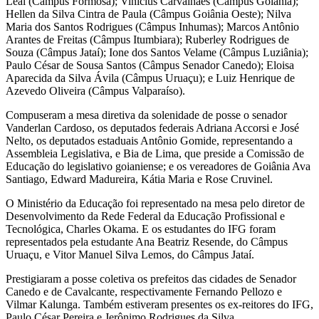
Leal (Câmpus Formosa); Vinícius Carvalhaes (Câmpus Goiânia);
Hellen da Silva Cintra de Paula (Câmpus Goiânia Oeste); Nilva
Maria dos Santos Rodrigues (Câmpus Inhumas); Marcos Antônio
Arantes de Freitas (Câmpus Itumbiara); Ruberley Rodrigues de
Souza (Câmpus Jataí); Ione dos Santos Velame (Câmpus Luziânia);
Paulo César de Sousa Santos (Câmpus Senador Canedo); Eloisa
Aparecida da Silva Ávila (Câmpus Uruaçu); e Luiz Henrique de
Azevedo Oliveira (Câmpus Valparaíso).
Compuseram a mesa diretiva da solenidade de posse o senador
Vanderlan Cardoso, os deputados federais Adriana Accorsi e José
Nelto, os deputados estaduais Antônio Gomide, representando a
Assembleia Legislativa, e Bia de Lima, que preside a Comissão de
Educação do legislativo goianiense; e os vereadores de Goiânia Ava
Santiago, Edward Madureira, Kátia Maria e Rose Cruvinel.
O Ministério da Educação foi representado na mesa pelo diretor de
Desenvolvimento da Rede Federal da Educação Profissional e
Tecnológica, Charles Okama. E os estudantes do IFG foram
representados pela estudante Ana Beatriz Resende, do Câmpus
Uruaçu, e Vitor Manuel Silva Lemos, do Câmpus Jataí.
Prestigiaram a posse coletiva os prefeitos das cidades de Senador
Canedo e de Cavalcante, respectivamente Fernando Pellozo e
Vilmar Kalunga. Também estiveram presentes os ex-reitores do IFG,
Paulo César Pereira e Jerônimo Rodrigues da Silva.