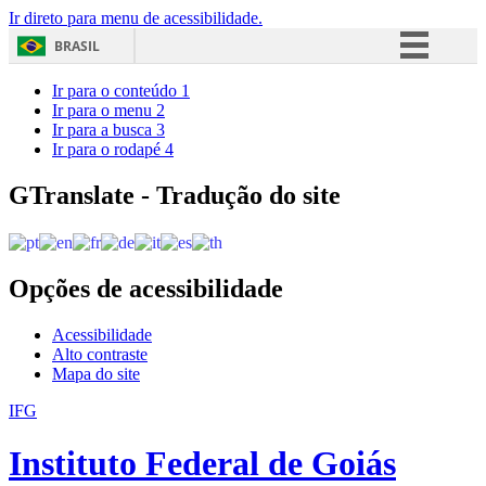
Ir direto para menu de acessibilidade.
BRASIL
Simplifique!
Ir para o conteúdo
1
Ir para o menu
2
Comunica BR
Ir para a busca
3
Ir para o rodapé
4
Participe
Acesso à informação
GTranslate - Tradução do site
Legislação
Canais
Opções de acessibilidade
Acessibilidade
Alto contraste
Mapa do site
IFG
Instituto Federal de Goiás