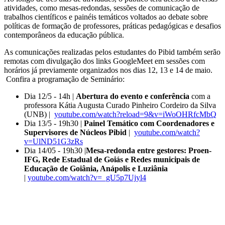
atividades, como mesas-redondas, sessões de comunicação de
trabalhos científicos e painéis temáticos voltados ao debate sobre
políticas de formação de professores, práticas pedagógicas e desafios
contemporâneos da educação pública.
As comunicações realizadas pelos estudantes do Pibid também serão
remotas com divulgação dos links GoogleMeet em sessões com
horários já previamente organizados nos dias 12, 13 e 14 de maio.
Confira a programação de Seminário:
Dia 12/5 - 14h |
Abertura do evento e conferência
com a
professora Kátia Augusta Curado Pinheiro Cordeiro da Silva
(UNB) |
youtube.com/watch?reload=9&v=iWoOHRfcMbQ
Dia 13/5 - 19h30 |
Painel Temático com Coordenadores e
Supervisores de Núcleos Pibid
|
youtube.com/watch?
v=UlND51G3zRs
Dia 14/05 - 19h30 |
Mesa-redonda entre gestores: Proen-
IFG, Rede Estadual de Goiás e Redes municipais de
Educação de Goiânia, Anápolis e Luziânia
|
youtube.com/watch?v=_gU5p7Ujyl4