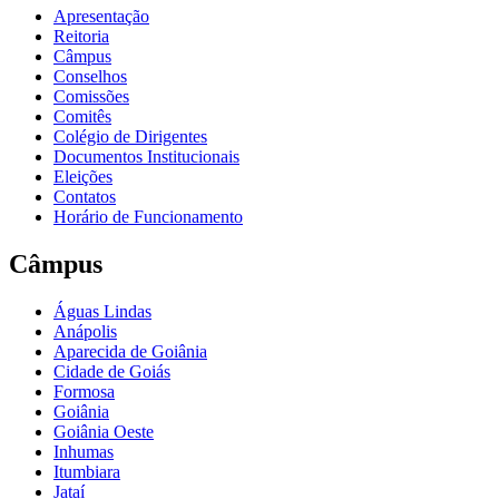
Apresentação
Reitoria
Câmpus
Conselhos
Comissões
Comitês
Colégio de Dirigentes
Documentos Institucionais
Eleições
Contatos
Horário de Funcionamento
Câmpus
Águas Lindas
Anápolis
Aparecida de Goiânia
Cidade de Goiás
Formosa
Goiânia
Goiânia Oeste
Inhumas
Itumbiara
Jataí