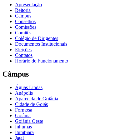
Apresentação
Reitoria
Câmpus
Conselhos
Comissões
Comitês
Colégio de Dirigentes
Documentos Institucionais
Eleições
Contatos
Horário de Funcionamento
Câmpus
Águas Lindas
Anápolis
Aparecida de Goiânia
Cidade de Goiás
Formosa
Goiânia
Goiânia Oeste
Inhumas
Itumbiara
Jataí