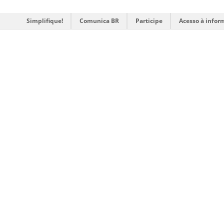
Simplifique!
Comunica BR
Participe
Acesso à infor