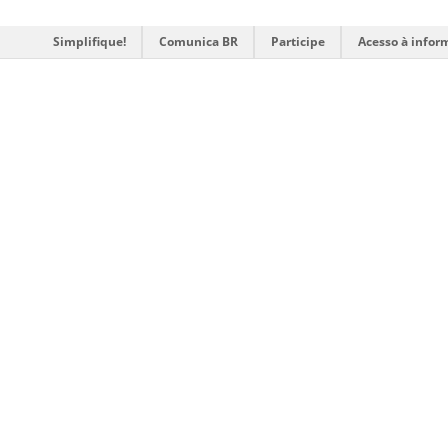
Simplifique!
Comunica BR
Participe
Acesso à infor