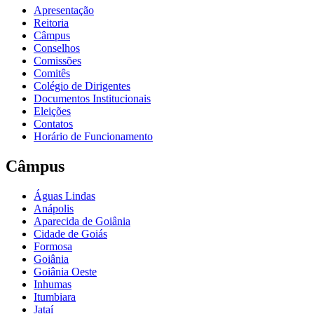
Apresentação
Reitoria
Câmpus
Conselhos
Comissões
Comitês
Colégio de Dirigentes
Documentos Institucionais
Eleições
Contatos
Horário de Funcionamento
Câmpus
Águas Lindas
Anápolis
Aparecida de Goiânia
Cidade de Goiás
Formosa
Goiânia
Goiânia Oeste
Inhumas
Itumbiara
Jataí