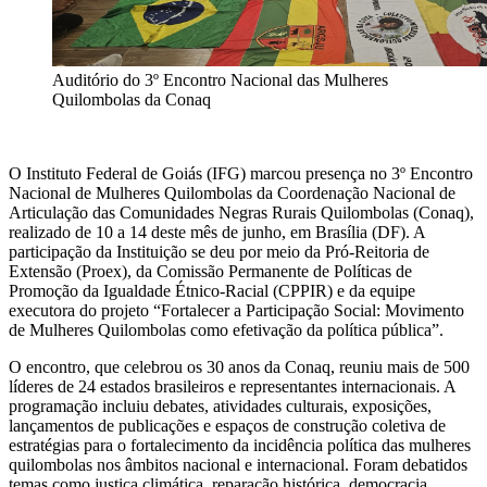
Auditório do 3º Encontro Nacional das Mulheres
Quilombolas da Conaq
O Instituto Federal de Goiás (IFG) marcou presença no 3º Encontro
Nacional de Mulheres Quilombolas da Coordenação Nacional de
Articulação das Comunidades Negras Rurais Quilombolas (Conaq),
realizado de 10 a 14 deste mês de junho, em Brasília (DF). A
participação da Instituição se deu por meio da Pró-Reitoria de
Extensão (Proex), da Comissão Permanente de Políticas de
Promoção da Igualdade Étnico-Racial (CPPIR) e da equipe
executora do projeto “Fortalecer a Participação Social: Movimento
de Mulheres Quilombolas como efetivação da política pública”.
O encontro, que celebrou os 30 anos da Conaq, reuniu mais de 500
líderes de 24 estados brasileiros e representantes internacionais. A
programação incluiu debates, atividades culturais, exposições,
lançamentos de publicações e espaços de construção coletiva de
estratégias para o fortalecimento da incidência política das mulheres
quilombolas nos âmbitos nacional e internacional. Foram debatidos
temas como justiça climática, reparação histórica, democracia,