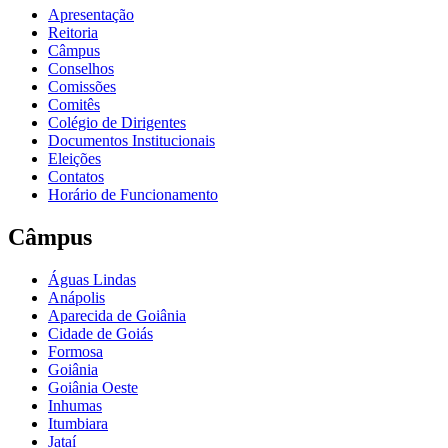
Apresentação
Reitoria
Câmpus
Conselhos
Comissões
Comitês
Colégio de Dirigentes
Documentos Institucionais
Eleições
Contatos
Horário de Funcionamento
Câmpus
Águas Lindas
Anápolis
Aparecida de Goiânia
Cidade de Goiás
Formosa
Goiânia
Goiânia Oeste
Inhumas
Itumbiara
Jataí