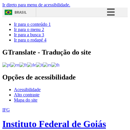
Ir direto para menu de acessibilidade.
BRASIL
Simplifique!
Ir para o conteúdo
1
Ir para o menu
2
Comunica BR
Ir para a busca
3
Ir para o rodapé
4
Participe
Acesso à informação
GTranslate - Tradução do site
Legislação
Canais
Opções de acessibilidade
Acessibilidade
Alto contraste
Mapa do site
IFG
Instituto Federal de Goiás