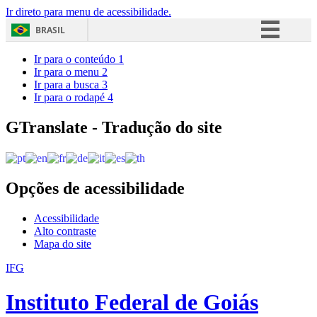
Ir direto para menu de acessibilidade.
BRASIL
Simplifique!
Ir para o conteúdo
1
Ir para o menu
2
Comunica BR
Ir para a busca
3
Ir para o rodapé
4
Participe
Acesso à informação
GTranslate - Tradução do site
Legislação
Canais
Opções de acessibilidade
Acessibilidade
Alto contraste
Mapa do site
IFG
Instituto Federal de Goiás