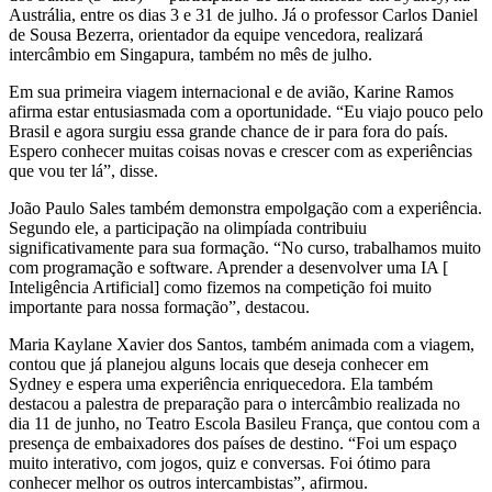
Austrália, entre os dias 3 e 31 de julho. Já o professor Carlos Daniel
de Sousa Bezerra, orientador da equipe vencedora, realizará
intercâmbio em Singapura, também no mês de julho.
Em sua primeira viagem internacional e de avião, Karine Ramos
afirma estar entusiasmada com a oportunidade. “Eu viajo pouco pelo
Brasil e agora surgiu essa grande chance de ir para fora do país.
Espero conhecer muitas coisas novas e crescer com as experiências
que vou ter lá”, disse.
João Paulo Sales também demonstra empolgação com a experiência.
Segundo ele, a participação na olimpíada contribuiu
significativamente para sua formação. “No curso, trabalhamos muito
com programação e software. Aprender a desenvolver uma IA [
Inteligência Artificial] como fizemos na competição foi muito
importante para nossa formação”, destacou.
Maria Kaylane Xavier dos Santos, também animada com a viagem,
contou que já planejou alguns locais que deseja conhecer em
Sydney e espera uma experiência enriquecedora. Ela também
destacou a palestra de preparação para o intercâmbio realizada no
dia 11 de junho, no Teatro Escola Basileu França, que contou com a
presença de embaixadores dos países de destino. “Foi um espaço
muito interativo, com jogos, quiz e conversas. Foi ótimo para
conhecer melhor os outros intercambistas”, afirmou.