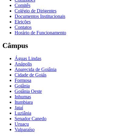
Comitês
Colégio de Dirigentes
Documentos Institucionais
Eleições
Contatos
Horário de Funcionamento
Câmpus
Águas Lindas
Anápolis
Aparecida de Goiânia
Cidade de Goiás
Formosa
Goiânia
Goiânia Oeste
Inhumas
Itumbiara
Jataí
Luziânia
Senador Canedo
Uruaçu
Valparaíso