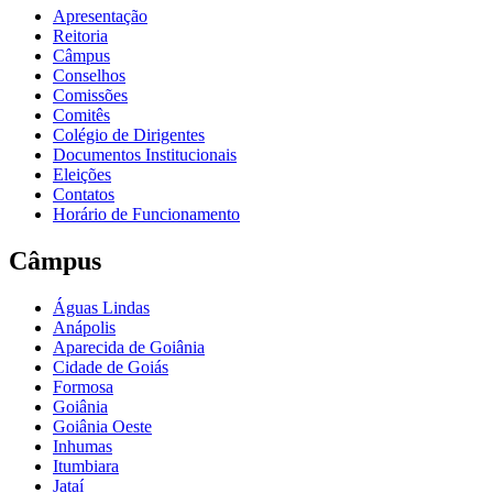
Apresentação
Reitoria
Câmpus
Conselhos
Comissões
Comitês
Colégio de Dirigentes
Documentos Institucionais
Eleições
Contatos
Horário de Funcionamento
Câmpus
Águas Lindas
Anápolis
Aparecida de Goiânia
Cidade de Goiás
Formosa
Goiânia
Goiânia Oeste
Inhumas
Itumbiara
Jataí