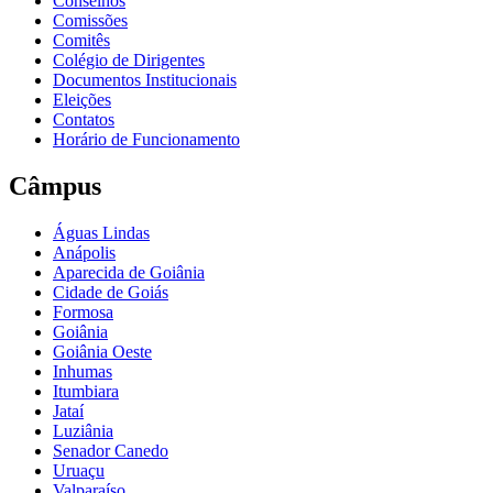
Conselhos
Comissões
Comitês
Colégio de Dirigentes
Documentos Institucionais
Eleições
Contatos
Horário de Funcionamento
Câmpus
Águas Lindas
Anápolis
Aparecida de Goiânia
Cidade de Goiás
Formosa
Goiânia
Goiânia Oeste
Inhumas
Itumbiara
Jataí
Luziânia
Senador Canedo
Uruaçu
Valparaíso