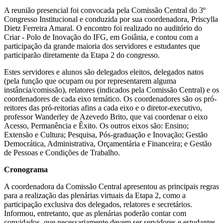
A reunião presencial foi convocada pela Comissão Central do 3º
Congresso Institucional e conduzida por sua coordenadora, Priscylla
Dietz Ferreira Amaral. O encontro foi realizado no auditório do
Criar - Polo de Inovação do IFG, em Goiânia, e contou com a
participação da grande maioria dos servidores e estudantes que
participarão diretamente da Etapa 2 do congresso.
Estes servidores e alunos são delegados eleitos, delegados natos
(pela função que ocupam ou por representarem alguma
instância/comissão), relatores (indicados pela Comissão Central) e os
coordenadores de cada eixo temático. Os coordenadores são os pró-
reitores das pró-reitorias afins a cada eixo e o diretor-executivo,
professor Wanderley de Azevedo Brito, que vai coordenar o eixo
Acesso, Permanência e Êxito. Os outros eixos são: Ensino;
Extensão e Cultura; Pesquisa, Pós-graduação e Inovação; Gestão
Democrática, Administrativa, Orçamentária e Financeira; e Gestão
de Pessoas e Condições de Trabalho.
Cronograma
A coordenadora da Comissão Central apresentou as principais regras
para a realização das plenárias virtuais da Etapa 2, como a
participação exclusiva dos delegados, relatores e secretários.
Informou, entretanto, que as plenárias poderão contar com
convidados, que necessariamente devem ser servidores e estudantes