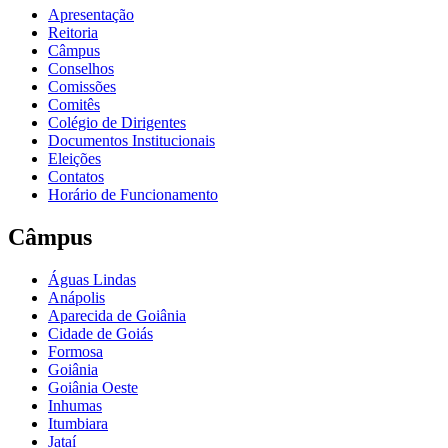
Apresentação
Reitoria
Câmpus
Conselhos
Comissões
Comitês
Colégio de Dirigentes
Documentos Institucionais
Eleições
Contatos
Horário de Funcionamento
Câmpus
Águas Lindas
Anápolis
Aparecida de Goiânia
Cidade de Goiás
Formosa
Goiânia
Goiânia Oeste
Inhumas
Itumbiara
Jataí