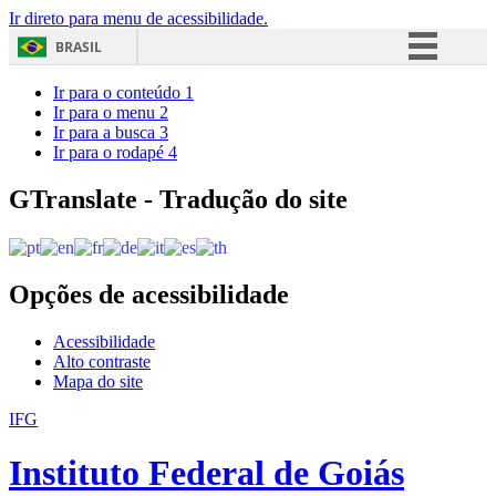
Ir direto para menu de acessibilidade.
BRASIL
Simplifique!
Ir para o conteúdo
1
Ir para o menu
2
Comunica BR
Ir para a busca
3
Ir para o rodapé
4
Participe
Acesso à informação
GTranslate - Tradução do site
Legislação
Canais
Opções de acessibilidade
Acessibilidade
Alto contraste
Mapa do site
IFG
Instituto Federal de Goiás