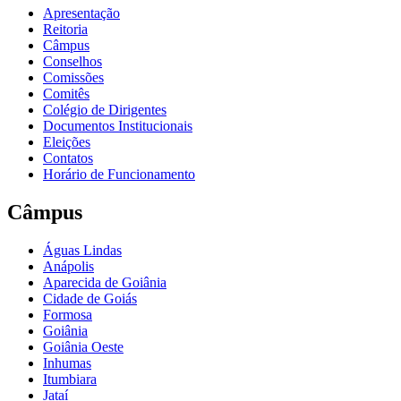
Apresentação
Reitoria
Câmpus
Conselhos
Comissões
Comitês
Colégio de Dirigentes
Documentos Institucionais
Eleições
Contatos
Horário de Funcionamento
Câmpus
Águas Lindas
Anápolis
Aparecida de Goiânia
Cidade de Goiás
Formosa
Goiânia
Goiânia Oeste
Inhumas
Itumbiara
Jataí