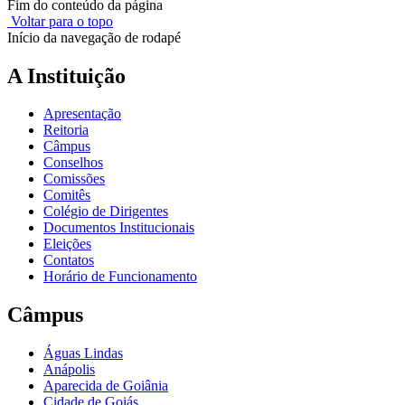
Fim do conteúdo da página
Voltar para o topo
Início da navegação de rodapé
A Instituição
Apresentação
Reitoria
Câmpus
Conselhos
Comissões
Comitês
Colégio de Dirigentes
Documentos Institucionais
Eleições
Contatos
Horário de Funcionamento
Câmpus
Águas Lindas
Anápolis
Aparecida de Goiânia
Cidade de Goiás