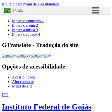
Ir direto para menu de acessibilidade.
BRASIL
Simplifique!
Ir para o conteúdo
1
Ir para o menu
2
Comunica BR
Ir para a busca
3
Ir para o rodapé
4
Participe
Acesso à informação
GTranslate - Tradução do site
Legislação
Canais
Opções de acessibilidade
Acessibilidade
Alto contraste
Mapa do site
IFG
Instituto Federal de Goiás