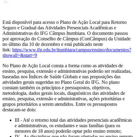
Está disponível para acesso o Plano de Ação Local para Retorno
Seguro e Gradual das Atividades Presenciais Acadêmicas e
Administrativas do IFG Câmpus Itumbiara. O documento passou
por aprovação do Conselho de Câmpus (ConCâmpus) da Unidade
no último dia 10 de dezembro e está publicado neste
link:
https://www.ifg.edu.br/itumbiara/campus/ensino/documentos?
showall=&start=9
No Plano de Ação Local consta a forma como as atividades de
ensino, pesquisa, extensão e administrativas poderão ser realizadas,
baseadas nos Índices de Saúde Globais e nas proposições das
atividades gerais sugeridas no Plano Geral do IFG. No plano
constam também os princípios e pressupostos, objetivos,
metodologia, dados gerais locais, diagnósticos das atividades de
ensino, pesquisa, extensão e administrativas, ações prioritárias e
grupos prioritários a serem atendidos. Entre os pressupostos
destacam-se dois:
III - Até o retorno total das atividades presenciais acadêmicas
e administrativas, os estudantes e suas famílias (para os
menores de 18 anos) poderão optar pelo ensino remoto;
IV - As disciplinas que não foram ofertadas no ensino remoto