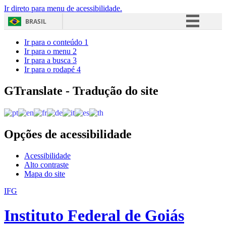
Ir direto para menu de acessibilidade.
BRASIL
Simplifique!
Ir para o conteúdo
1
Ir para o menu
2
Comunica BR
Ir para a busca
3
Ir para o rodapé
4
Participe
Acesso à informação
GTranslate - Tradução do site
Legislação
Canais
Opções de acessibilidade
Acessibilidade
Alto contraste
Mapa do site
IFG
Instituto Federal de Goiás