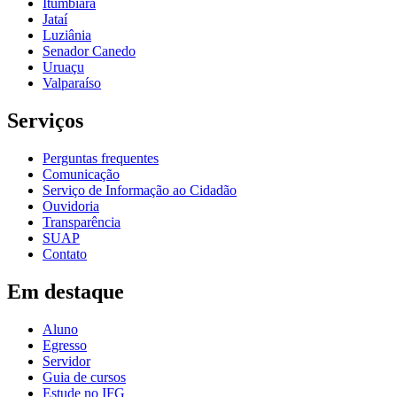
Itumbiara
Jataí
Luziânia
Senador Canedo
Uruaçu
Valparaíso
Serviços
Perguntas frequentes
Comunicação
Serviço de Informação ao Cidadão
Ouvidoria
Transparência
SUAP
Contato
Em destaque
Aluno
Egresso
Servidor
Guia de cursos
Estude no IFG