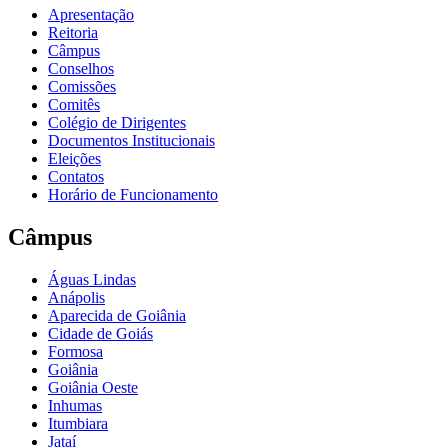
Apresentação
Reitoria
Câmpus
Conselhos
Comissões
Comitês
Colégio de Dirigentes
Documentos Institucionais
Eleições
Contatos
Horário de Funcionamento
Câmpus
Águas Lindas
Anápolis
Aparecida de Goiânia
Cidade de Goiás
Formosa
Goiânia
Goiânia Oeste
Inhumas
Itumbiara
Jataí