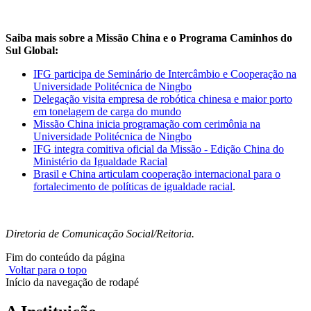
Saiba mais sobre a Missão China e o Programa Caminhos do
Sul Global:
IFG participa de Seminário de Intercâmbio e Cooperação na
Universidade Politécnica de Ningbo
Delegação visita empresa de robótica chinesa e maior porto
em tonelagem de carga do mundo
Missão China inicia programação com cerimônia na
Universidade Politécnica de Ningbo
IFG integra comitiva oficial da Missão - Edição China do
Ministério da Igualdade Racial
Brasil e China articulam cooperação internacional para o
fortalecimento de políticas de igualdade racial
.
Diretoria de Comunicação Social/Reitoria.
Fim do conteúdo da página
Voltar para o topo
Início da navegação de rodapé