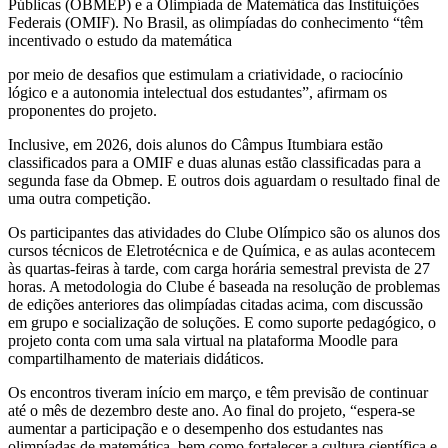
Públicas (OBMEP) e a Olimpíada de Matemática das Instituições
Federais (OMIF). No Brasil, as olimpíadas do conhecimento “têm
incentivado o estudo da matemática
por meio de desafios que estimulam a criatividade, o raciocínio
lógico e a autonomia intelectual dos estudantes”, afirmam os
proponentes do projeto.
Inclusive, em 2026, dois alunos do Câmpus Itumbiara estão
classificados para a OMIF e duas alunas estão classificadas para a
segunda fase da Obmep. E outros dois aguardam o resultado final de
uma outra competição.
Os participantes das atividades do Clube Olímpico são os alunos dos
cursos técnicos de Eletrotécnica e de Química, e as aulas acontecem
às quartas-feiras à tarde, com carga horária semestral prevista de 27
horas. A metodologia do Clube é baseada na resolução de problemas
de edições anteriores das olimpíadas citadas acima, com discussão
em grupo e socialização de soluções. E como suporte pedagógico, o
projeto conta com uma sala virtual na plataforma Moodle para
compartilhamento de materiais didáticos.
Os encontros tiveram início em março, e têm previsão de continuar
até o mês de dezembro deste ano. Ao final do projeto, “espera-se
aumentar a participação e o desempenho dos estudantes nas
olimpíadas de matemática, bem como fortalecer a cultura científica e