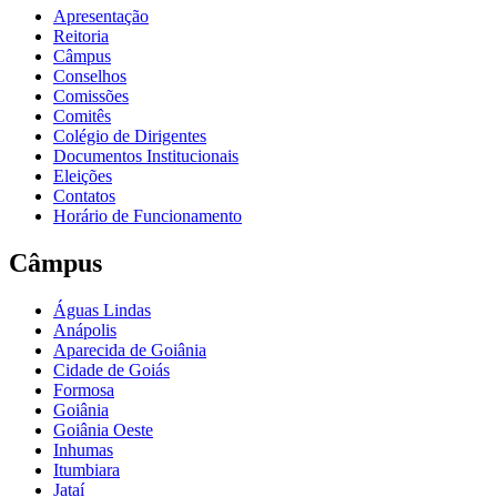
Apresentação
Reitoria
Câmpus
Conselhos
Comissões
Comitês
Colégio de Dirigentes
Documentos Institucionais
Eleições
Contatos
Horário de Funcionamento
Câmpus
Águas Lindas
Anápolis
Aparecida de Goiânia
Cidade de Goiás
Formosa
Goiânia
Goiânia Oeste
Inhumas
Itumbiara
Jataí