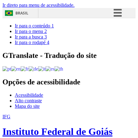
Ir direto para menu de acessibilidade.
BRASIL
Simplifique!
Ir para o conteúdo
1
Ir para o menu
2
Comunica BR
Ir para a busca
3
Ir para o rodapé
4
Participe
Acesso à informação
GTranslate - Tradução do site
Legislação
Canais
Opções de acessibilidade
Acessibilidade
Alto contraste
Mapa do site
IFG
Instituto Federal de Goiás