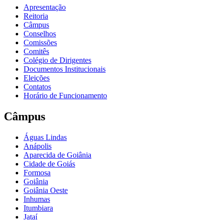
Apresentação
Reitoria
Câmpus
Conselhos
Comissões
Comitês
Colégio de Dirigentes
Documentos Institucionais
Eleições
Contatos
Horário de Funcionamento
Câmpus
Águas Lindas
Anápolis
Aparecida de Goiânia
Cidade de Goiás
Formosa
Goiânia
Goiânia Oeste
Inhumas
Itumbiara
Jataí