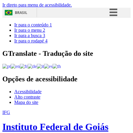
Ir direto para menu de acessibilidade.
BRASIL
Simplifique!
Ir para o conteúdo
1
Ir para o menu
2
Comunica BR
Ir para a busca
3
Ir para o rodapé
4
Participe
Acesso à informação
GTranslate - Tradução do site
Legislação
Canais
Opções de acessibilidade
Acessibilidade
Alto contraste
Mapa do site
IFG
Instituto Federal de Goiás