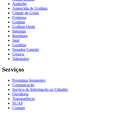
Anápolis
Aparecida de Goiânia
Cidade de Goiás
Formosa
Goiânia
Goiânia Oeste
Inhumas
Itumbiara
Jataí
Luziânia
Senador Canedo
Uruaçu
Valparaíso
Serviços
Perguntas frequentes
Comunicação
Serviço de Informação ao Cidadão
Ouvidoria
Transparência
SUAP
Contato