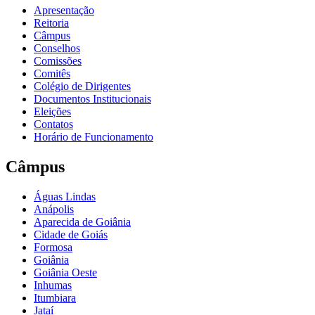
Apresentação
Reitoria
Câmpus
Conselhos
Comissões
Comitês
Colégio de Dirigentes
Documentos Institucionais
Eleições
Contatos
Horário de Funcionamento
Câmpus
Águas Lindas
Anápolis
Aparecida de Goiânia
Cidade de Goiás
Formosa
Goiânia
Goiânia Oeste
Inhumas
Itumbiara
Jataí