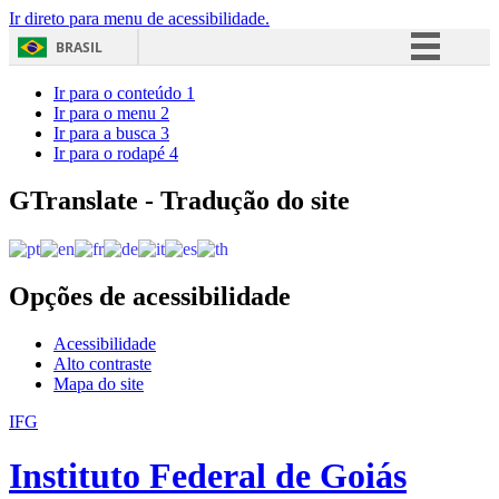
Ir direto para menu de acessibilidade.
BRASIL
Simplifique!
Ir para o conteúdo
1
Ir para o menu
2
Comunica BR
Ir para a busca
3
Ir para o rodapé
4
Participe
Acesso à informação
GTranslate - Tradução do site
Legislação
Canais
Opções de acessibilidade
Acessibilidade
Alto contraste
Mapa do site
IFG
Instituto Federal de Goiás