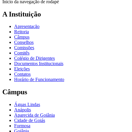
Início da navegação de rodapé
A Instituição
Apresentação
Reitoria
Câmpus
Conselhos
Comissões
Comitês
Colégio de Dirigentes
Documentos Institucionais
Eleições
Contatos
Horário de Funcionamento
Câmpus
Águas Lindas
Anápolis
Aparecida de Goiânia
Cidade de Goiás
Formosa
Goiânia