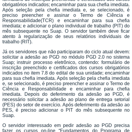
obrigatórios indicados; encaminhar para sua chefia imediata.
Após seleção pela chefia imediata e, se selecionado, é
preciso preencher e assinar o Termo de Ciência e
Responsabilidade(TCR) e encaminhar para sua chefia
imediata; e adicionar o plano individual de trabalho (PIT) do
mês subsequente no Suap. O servidor também deve ficar
atento à regularização de seus relatórios individuais de
trabalho (RIT).
Já os servidores que não participaram do ciclo atual devem:
solicitar a adesão ao PGD no módulo PGD 2.0 no sistema
Suap; instruir processo eletrônico, contendo: formulário de
inscrição preenchido e certificados dos cursos obrigatórios
indicados no item 7.8 do edital de sua unidade; encaminhar
para sua chefia imediata. Após seleção pela chefia imediata
e, se selecionado, é preciso preencher e assinar o Termo de
Ciência e Responsabilidade e encaminhar para chefia
imediata. Depois do deferimento da adesão ao PGD, é
necessário solicitar a adesão ao plano de entrega setorial
(PES) do setor de exercício. Após deferimento da adesão ao
PES, é preciso adicionar o PIT do mês subsequente no
Suap.
O servidor interessado em pedir adesão ao PGD precisa
fazer os cursos on-line “Fundamentos do Programa de