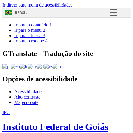
Ir direto para menu de acessibilidade.
BRASIL
Simplifique!
Ir para o conteúdo
1
Ir para o menu
2
Comunica BR
Ir para a busca
3
Ir para o rodapé
4
Participe
Acesso à informação
GTranslate - Tradução do site
Legislação
Canais
Opções de acessibilidade
Acessibilidade
Alto contraste
Mapa do site
IFG
Instituto Federal de Goiás