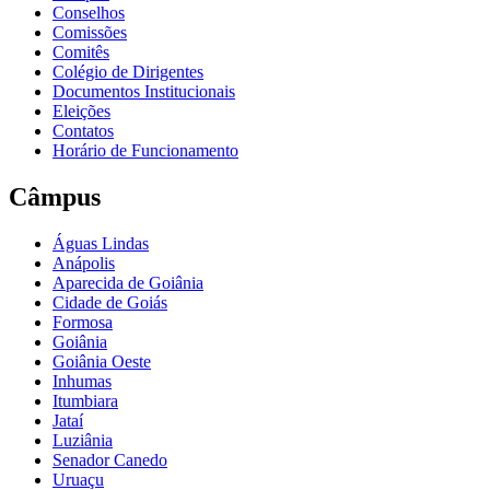
Conselhos
Comissões
Comitês
Colégio de Dirigentes
Documentos Institucionais
Eleições
Contatos
Horário de Funcionamento
Câmpus
Águas Lindas
Anápolis
Aparecida de Goiânia
Cidade de Goiás
Formosa
Goiânia
Goiânia Oeste
Inhumas
Itumbiara
Jataí
Luziânia
Senador Canedo
Uruaçu