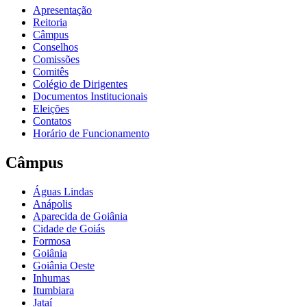
Apresentação
Reitoria
Câmpus
Conselhos
Comissões
Comitês
Colégio de Dirigentes
Documentos Institucionais
Eleições
Contatos
Horário de Funcionamento
Câmpus
Águas Lindas
Anápolis
Aparecida de Goiânia
Cidade de Goiás
Formosa
Goiânia
Goiânia Oeste
Inhumas
Itumbiara
Jataí