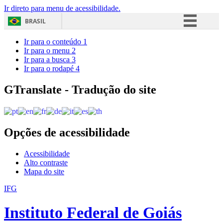
Ir direto para menu de acessibilidade.
BRASIL
Simplifique!
Ir para o conteúdo
1
Ir para o menu
2
Comunica BR
Ir para a busca
3
Ir para o rodapé
4
Participe
Acesso à informação
GTranslate - Tradução do site
Legislação
Canais
Opções de acessibilidade
Acessibilidade
Alto contraste
Mapa do site
IFG
Instituto Federal de Goiás