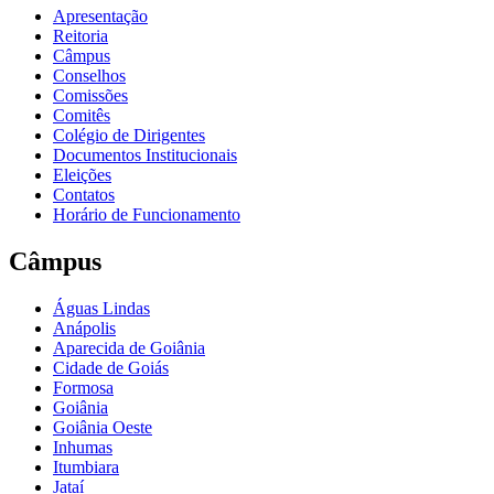
Apresentação
Reitoria
Câmpus
Conselhos
Comissões
Comitês
Colégio de Dirigentes
Documentos Institucionais
Eleições
Contatos
Horário de Funcionamento
Câmpus
Águas Lindas
Anápolis
Aparecida de Goiânia
Cidade de Goiás
Formosa
Goiânia
Goiânia Oeste
Inhumas
Itumbiara
Jataí