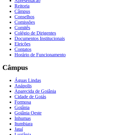
Apresentação
Reitoria
Câmpus
Conselhos
Comissões
Comitês
Colégio de Dirigentes
Documentos Institucionais
Eleições
Contatos
Horário de Funcionamento
Câmpus
Águas Lindas
Anápolis
Aparecida de Goiânia
Cidade de Goiás
Formosa
Goiânia
Goiânia Oeste
Inhumas
Itumbiara
Jataí
Luziânia