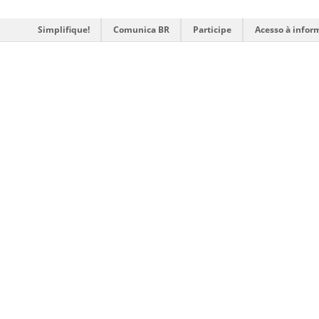
Simplifique!
Comunica BR
Participe
Acesso à infor