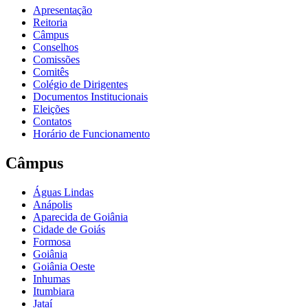
Apresentação
Reitoria
Câmpus
Conselhos
Comissões
Comitês
Colégio de Dirigentes
Documentos Institucionais
Eleições
Contatos
Horário de Funcionamento
Câmpus
Águas Lindas
Anápolis
Aparecida de Goiânia
Cidade de Goiás
Formosa
Goiânia
Goiânia Oeste
Inhumas
Itumbiara
Jataí