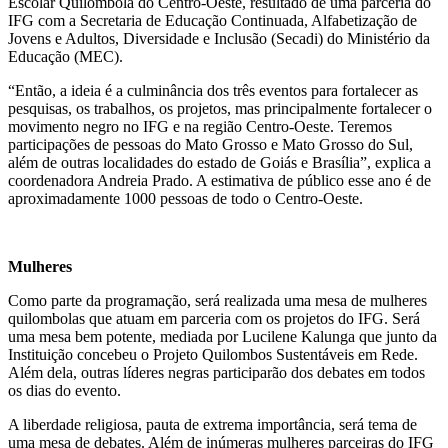
Escolar Quilombola do Centro-Oeste, resultado de uma parceria do
IFG com a Secretaria de Educação Continuada, Alfabetização de
Jovens e Adultos, Diversidade e Inclusão (Secadi) do Ministério da
Educação (MEC).
“Então, a ideia é a culminância dos três eventos para fortalecer as
pesquisas, os trabalhos, os projetos, mas principalmente fortalecer o
movimento negro no IFG e na região Centro-Oeste. Teremos
participações de pessoas do Mato Grosso e Mato Grosso do Sul,
além de outras localidades do estado de Goiás e Brasília”, explica a
coordenadora Andreia Prado. A estimativa de público esse ano é de
aproximadamente 1000 pessoas de todo o Centro-Oeste.
Mulheres
Como parte da programação, será realizada uma mesa de mulheres
quilombolas que atuam em parceria com os projetos do IFG. Será
uma mesa bem potente, mediada por Lucilene Kalunga que junto da
Instituição concebeu o Projeto Quilombos Sustentáveis em Rede.
Além dela, outras líderes negras participarão dos debates em todos
os dias do evento.
A liberdade religiosa, pauta de extrema importância, será tema de
uma mesa de debates. Além de inúmeras mulheres parceiras do IFG