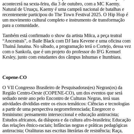
acontecerá na sexta-feira, dia 3 de outubro, com a MC Kaemy.
Natural de Uruaçu, Kaemy é uma campeã nacional de batalhas e
recentemente participou do The Town Festival 2025. O Hip Hop é
um movimento cultural completo e instrumento de transformação
para a comunidade.
Também está confirmado o show da artista Milca, a peça teatral
“Ancestrais”, o Baile Black com DJ Iara Kevene e uma oficina com
Thainá Janaina. No sábado, a programação terá o Cortejo, dessa vez
com o Sankofa, que é um projeto do professor do IFG Kemuel
Kesley, junto com estudantes dos câmpus Inhumas e Itumbiara.
Copene-CO
O VII Congresso Brasileiro de Pesquisadoras(es) Negras(os) da
Região Centro-Oeste (COPENE-CO), um dos eventos que será
sediado neste ano pelo Encontro de Culturas Negras, terá suas
atividades divididas entre os eixos temáticos: Ciências e tecnologias
a partir de uma perspectiva negrorreferenciada; Enegrecer o
feminismo: pensamento interseccional e educação antirracista;
Estudos africanos, da diáspora e da cultura afro-brasileira; Educação
das relações étnico-raciais; Infâncias negras e práticas pedagógicas
antirracista; Oralituras nas escritas literárias de resistência; Raça,