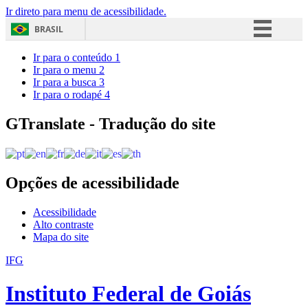
Ir direto para menu de acessibilidade.
BRASIL
Simplifique!
Ir para o conteúdo
1
Ir para o menu
2
Comunica BR
Ir para a busca
3
Ir para o rodapé
4
Participe
Acesso à informação
GTranslate - Tradução do site
Legislação
Canais
Opções de acessibilidade
Acessibilidade
Alto contraste
Mapa do site
IFG
Instituto Federal de Goiás