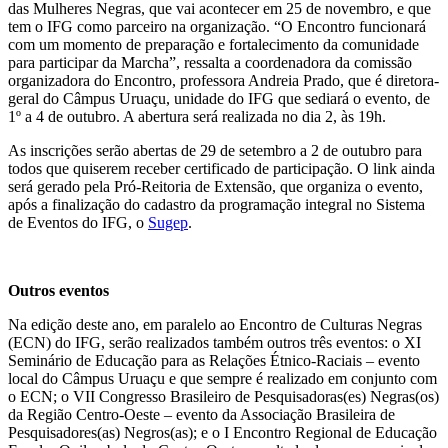
das Mulheres Negras, que vai acontecer em 25 de novembro, e que
tem o IFG como parceiro na organização. “O Encontro funcionará
com um momento de preparação e fortalecimento da comunidade
para participar da Marcha”, ressalta a coordenadora da comissão
organizadora do Encontro, professora Andreia Prado, que é diretora-
geral do Câmpus Uruaçu, unidade do IFG que sediará o evento, de
1º a 4 de outubro. A abertura será realizada no dia 2, às 19h.
As inscrições serão abertas de 29 de setembro a 2 de outubro para
todos que quiserem receber certificado de participação. O link ainda
será gerado pela Pró-Reitoria de Extensão, que organiza o evento,
após a finalização do cadastro da programação integral no Sistema
de Eventos do IFG, o
Sugep
.
Outros eventos
Na edição deste ano, em paralelo ao Encontro de Culturas Negras
(ECN) do IFG, serão realizados também outros três eventos: o XI
Seminário de Educação para as Relações Étnico-Raciais – evento
local do Câmpus Uruaçu e que sempre é realizado em conjunto com
o ECN; o VII Congresso Brasileiro de Pesquisadoras(es) Negras(os)
da Região Centro-Oeste – evento da Associação Brasileira de
Pesquisadores(as) Negros(as); e o I Encontro Regional de Educação