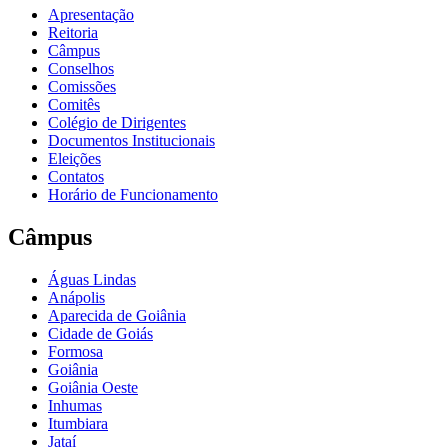
Apresentação
Reitoria
Câmpus
Conselhos
Comissões
Comitês
Colégio de Dirigentes
Documentos Institucionais
Eleições
Contatos
Horário de Funcionamento
Câmpus
Águas Lindas
Anápolis
Aparecida de Goiânia
Cidade de Goiás
Formosa
Goiânia
Goiânia Oeste
Inhumas
Itumbiara
Jataí