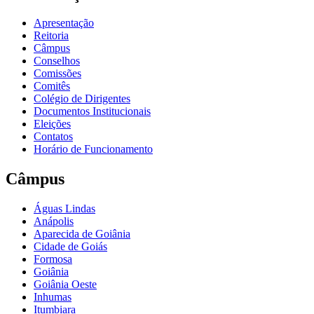
Apresentação
Reitoria
Câmpus
Conselhos
Comissões
Comitês
Colégio de Dirigentes
Documentos Institucionais
Eleições
Contatos
Horário de Funcionamento
Câmpus
Águas Lindas
Anápolis
Aparecida de Goiânia
Cidade de Goiás
Formosa
Goiânia
Goiânia Oeste
Inhumas
Itumbiara