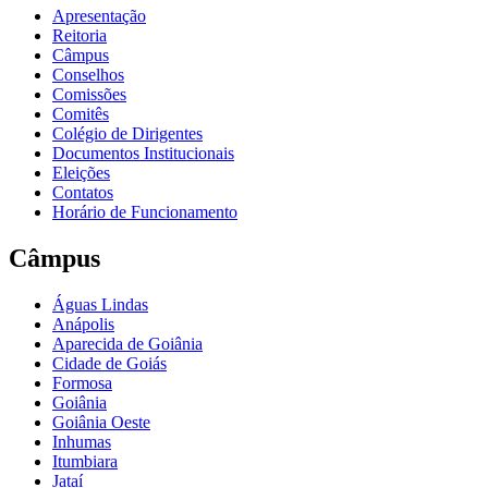
Apresentação
Reitoria
Câmpus
Conselhos
Comissões
Comitês
Colégio de Dirigentes
Documentos Institucionais
Eleições
Contatos
Horário de Funcionamento
Câmpus
Águas Lindas
Anápolis
Aparecida de Goiânia
Cidade de Goiás
Formosa
Goiânia
Goiânia Oeste
Inhumas
Itumbiara
Jataí