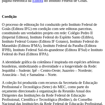
página eletrônica da
Editora
do Instituto Federal de Goiás.
Coedição
O processo de editoração foi conduzido pelo Instituto Federal de
Goiás (Editora IFG) em coedição com sete editoras parceiras,
constituindo um verdadeiro projeto em rede: Colégio Pedro II
(Imperial Editora), Instituto Federal do Espírito Santo (Edifes),
Instituto Federal Goiano (Editora IF Goiano), Instituto Federal do
Maranhão (Editora IFMA), Instituto Federal da Paraíba (Editora
IFPB), Instituto Federal Sul-rio-grandense (Editora IFSul) e Instituto
Federal do Pará (Editora IFPA).
A identidade gráfica da coletânea é inspirada em espécies arbóreas
brasileiras, simbolizando a diversidade e a longevidade da Rede:
Jequitibá – Sudeste; Ipê – Centro-Oeste; Juazeiro – Nordeste;
Araucária – Sul; e Samaúma – Norte.
A coleção foi produzida com recursos da Secretaria de Educação
Profissional e Tecnológica (Setec) do MEC, como parte do
orçamento direcionado à organização da Reunião Anual dos
Dirigentes das Instituições da Rede Federal de Educação
Profissional, Científica e Tecnológica (Reditec), do Conselho
Nacional das Instituições da Rede Federal de Educação Profissional,