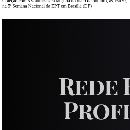
Coleção com 5 volumes será lançada no dia 9 de outubro, às 16h30,
na 5ª Semana Nacional da EPT em Brasília (DF)