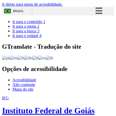
Ir direto para menu de acessibilidade.
BRASIL
Simplifique!
Ir para o conteúdo
1
Ir para o menu
2
Comunica BR
Ir para a busca
3
Ir para o rodapé
4
Participe
Acesso à informação
GTranslate - Tradução do site
Legislação
Canais
Opções de acessibilidade
Acessibilidade
Alto contraste
Mapa do site
IFG
Instituto Federal de Goiás