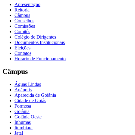
Apresentação
Reitoria
Câmpus
Conselhos
Comissões
Comitês
Colégio de Dirigentes
Documentos Institucionais
Eleições
Contatos
Horário de Funcionamento
Câmpus
Águas Lindas
Anápolis
Aparecida de Goiânia
Cidade de Goiás
Formosa
Goiânia
Goiânia Oeste
Inhumas
Itumbiara
Jataí