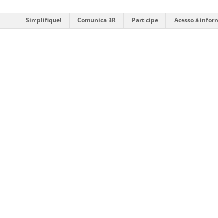
Simplifique!
Comunica BR
Participe
Acesso à infor