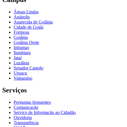
Águas Lindas
Anápolis
Aparecida de Goiânia
Cidade de Goiás
Formosa
Goiânia
Goiânia Oeste
Inhumas
Itumbiara
Jataí
Luziânia
Senador Canedo
Uruaçu
Valparaíso
Serviços
Perguntas frequentes
Comunicação
Serviço de Informação ao Cidadão
Ouvidoria
Transparência