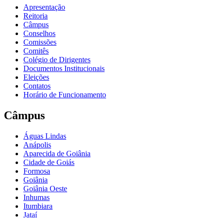
Apresentação
Reitoria
Câmpus
Conselhos
Comissões
Comitês
Colégio de Dirigentes
Documentos Institucionais
Eleições
Contatos
Horário de Funcionamento
Câmpus
Águas Lindas
Anápolis
Aparecida de Goiânia
Cidade de Goiás
Formosa
Goiânia
Goiânia Oeste
Inhumas
Itumbiara
Jataí