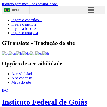
Ir direto para menu de acessibilidade.
BRASIL
Simplifique!
Ir para o conteúdo
1
Ir para o menu
2
Comunica BR
Ir para a busca
3
Ir para o rodapé
4
Participe
Acesso à informação
GTranslate - Tradução do site
Legislação
Canais
Opções de acessibilidade
Acessibilidade
Alto contraste
Mapa do site
IFG
Instituto Federal de Goiás