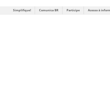
Simplifique!
Comunica BR
Participe
Acesso à infor