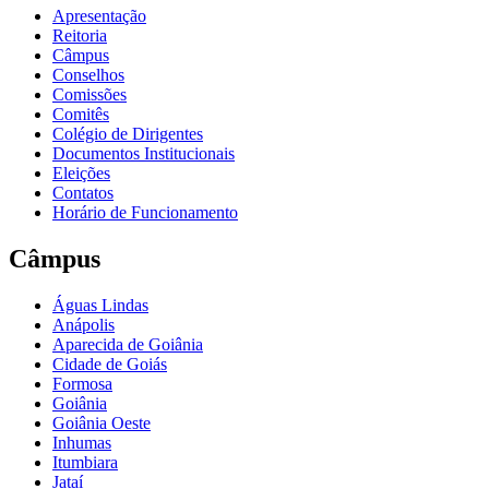
Apresentação
Reitoria
Câmpus
Conselhos
Comissões
Comitês
Colégio de Dirigentes
Documentos Institucionais
Eleições
Contatos
Horário de Funcionamento
Câmpus
Águas Lindas
Anápolis
Aparecida de Goiânia
Cidade de Goiás
Formosa
Goiânia
Goiânia Oeste
Inhumas
Itumbiara
Jataí