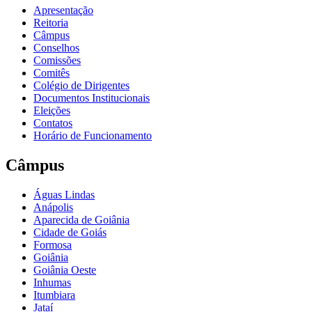
Apresentação
Reitoria
Câmpus
Conselhos
Comissões
Comitês
Colégio de Dirigentes
Documentos Institucionais
Eleições
Contatos
Horário de Funcionamento
Câmpus
Águas Lindas
Anápolis
Aparecida de Goiânia
Cidade de Goiás
Formosa
Goiânia
Goiânia Oeste
Inhumas
Itumbiara
Jataí