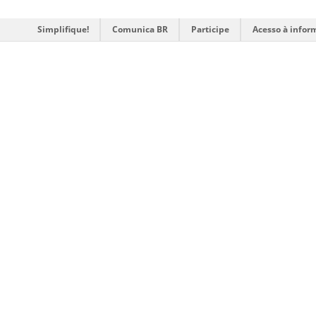
Simplifique!
Comunica BR
Participe
Acesso à infor