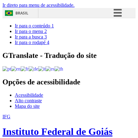
Ir direto para menu de acessibilidade.
BRASIL
Simplifique!
Ir para o conteúdo
1
Ir para o menu
2
Comunica BR
Ir para a busca
3
Ir para o rodapé
4
Participe
Acesso à informação
GTranslate - Tradução do site
Legislação
Canais
Opções de acessibilidade
Acessibilidade
Alto contraste
Mapa do site
IFG
Instituto Federal de Goiás