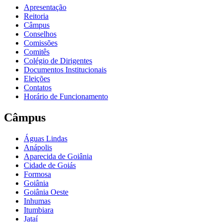
Apresentação
Reitoria
Câmpus
Conselhos
Comissões
Comitês
Colégio de Dirigentes
Documentos Institucionais
Eleições
Contatos
Horário de Funcionamento
Câmpus
Águas Lindas
Anápolis
Aparecida de Goiânia
Cidade de Goiás
Formosa
Goiânia
Goiânia Oeste
Inhumas
Itumbiara
Jataí