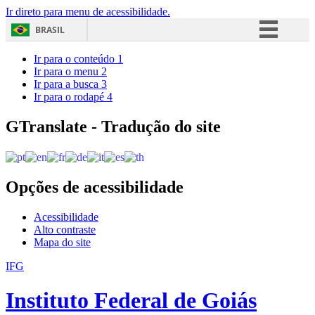
Ir direto para menu de acessibilidade.
BRASIL
Simplifique!
Ir para o conteúdo
1
Ir para o menu
2
Comunica BR
Ir para a busca
3
Ir para o rodapé
4
Participe
Acesso à informação
GTranslate - Tradução do site
Legislação
Canais
Opções de acessibilidade
Acessibilidade
Alto contraste
Mapa do site
IFG
Instituto Federal de Goiás