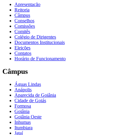
Apresentação
Reitoria
Câmpus
Conselhos
Comissões
Comitês
Colégio de Dirigentes
Documentos Institucionais
Eleições
Contatos
Horário de Funcionamento
Câmpus
Águas Lindas
Anápolis
Aparecida de Goiânia
Cidade de Goiás
Formosa
Goiânia
Goiânia Oeste
Inhumas
Itumbiara
Jataí