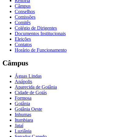
Reitoria
Câmpus
Conselhos
Comissões
Comitês
Colégio de Dirigentes
Documentos Institucionais
Eleições
Contatos
Horário de Funcionamento
Câmpus
Águas Lindas
Anápolis
Aparecida de Goiânia
Cidade de Goiás
Formosa
Goiânia
Goiânia Oeste
Inhumas
Itumbiara
Jataí
Luziânia
Senador Canedo