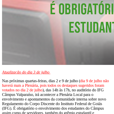
Atualização do dia 3 de julho
Nas próximas quartas-feiras, dias 2 e 9 de julho (
dia 9 de julho não
haverá mais a Plenária, pois todos os destaques sugeridos foram
votados no dia 2 de julho
), das 14h às 17h, no auditório do IFG
Câmpus Valparaíso, irá acontecer a Plenária Local para o
envolvimento e apontamentos da comunidade interna sobre novo
Regulamento do Corpo Discente do Instituto Federal de Goiás
(IFG). É obrigatório o envolvimento dos estudantes do Câmpus
assim como de servidores, também do grêmio estudantil e