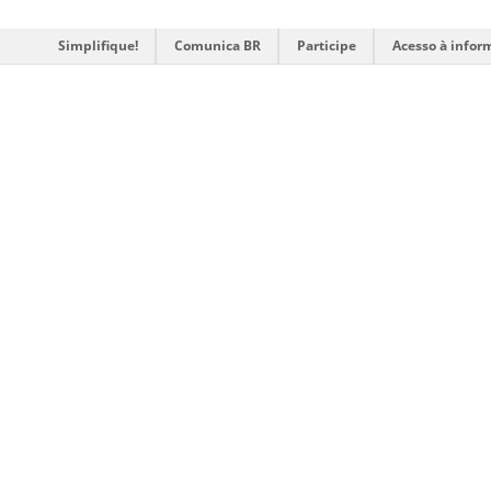
Simplifique!
Comunica BR
Participe
Acesso à infor