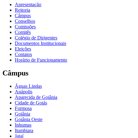
Apresentação
Reitoria
Câmpus
Conselhos
Comissões
Comitês
Colégio de Dirigentes
Documentos Institucionais
Eleições
Contatos
Horário de Funcionamento
Câmpus
Águas Lindas
Anápolis
Aparecida de Goiânia
Cidade de Goiás
Formosa
Goiânia
Goiânia Oeste
Inhumas
Itumbiara
Jataí