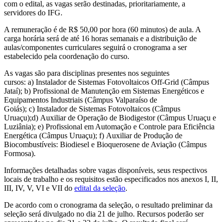
com o edital, as vagas serão destinadas, prioritariamente, a
servidores do IFG.
A remuneração é de R$ 50,00 por hora (60 minutos) de aula. A
carga horária será de até 16 horas semanais e a distribuição de
aulas/componentes curriculares seguirá o cronograma a ser
estabelecido pela coordenação do curso.
As vagas são para disciplinas presentes nos seguintes
cursos: a) Instalador de Sistemas Fotovoltaicos Off-Grid (Câmpus
Jataí); b) Profissional de Manutenção em Sistemas Energéticos e
Equipamentos Industriais (Câmpus Valparaíso de
Goiás); c) Instalador de Sistemas Fotovoltaicos (Câmpus
Uruaçu);d) Auxiliar de Operação de Biodigestor (Câmpus Uruaçu e
Luziânia); e) Profissional em Automação e Controle para Eficiência
Energética (Câmpus Uruaçu); f) Auxiliar de Produção de
Biocombustíveis: Biodiesel e Bioquerosene de Aviação (Câmpus
Formosa).
Informações detalhadas sobre vagas disponíveis, seus respectivos
locais de trabalho e os requisitos estão especificados nos anexos I, II,
III, IV, V, VI e VII do
edital da seleção
.
De acordo com o cronograma da seleção, o resultado preliminar da
seleção será divulgado no dia 21 de julho. Recursos poderão ser