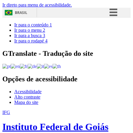
Ir direto para menu de acessibilidade.
BRASIL
Simplifique!
Ir para o conteúdo
1
Ir para o menu
2
Comunica BR
Ir para a busca
3
Ir para o rodapé
4
Participe
Acesso à informação
GTranslate - Tradução do site
Legislação
Canais
Opções de acessibilidade
Acessibilidade
Alto contraste
Mapa do site
IFG
Instituto Federal de Goiás