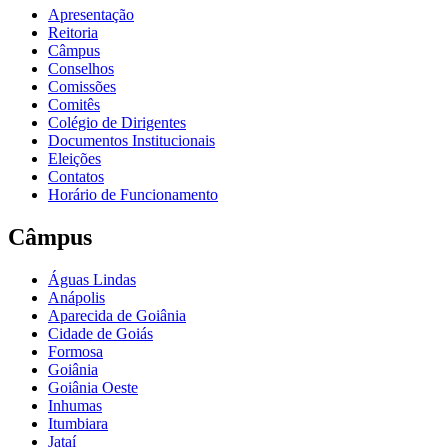
Apresentação
Reitoria
Câmpus
Conselhos
Comissões
Comitês
Colégio de Dirigentes
Documentos Institucionais
Eleições
Contatos
Horário de Funcionamento
Câmpus
Águas Lindas
Anápolis
Aparecida de Goiânia
Cidade de Goiás
Formosa
Goiânia
Goiânia Oeste
Inhumas
Itumbiara
Jataí