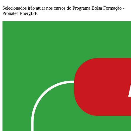
Selecionados irão atuar nos cursos do Programa Bolsa Formação -
Pronatec EnergIFE