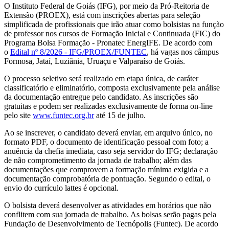
O Instituto Federal de Goiás (IFG), por meio da Pró-Reitoria de
Extensão (PROEX), está com inscrições abertas para seleção
simplificada de profissionais que irão atuar como bolsistas na função
de professor nos cursos de Formação Inicial e Continuada (FIC) do
Programa Bolsa Formação - Pronatec EnergIFE. De acordo com
o
Edital nº 8/2026 - IFG/PROEX/FUNTEC
, há vagas nos câmpus
Formosa, Jataí, Luziânia, Uruaçu e Valparaíso de Goiás.
O processo seletivo será realizado em etapa única, de caráter
classificatório e eliminatório, composta exclusivamente pela análise
da documentação entregue pelo candidato. As inscrições são
gratuitas e podem ser realizadas exclusivamente de forma on-line
pelo site
www.funtec.org.br
até 15 de julho.
Ao se inscrever, o candidato deverá enviar, em arquivo único, no
formato PDF, o documento de identificação pessoal com foto; a
anuência da chefia imediata, caso seja servidor do IFG; declaração
de não comprometimento da jornada de trabalho; além das
documentações que comprovem a formação mínima exigida e a
documentação comprobatória de pontuação. Segundo o edital, o
envio do currículo lattes é opcional.
O bolsista deverá desenvolver as atividades em horários que não
conflitem com sua jornada de trabalho. As bolsas serão pagas pela
Fundação de Desenvolvimento de Tecnópolis (Funtec). De acordo