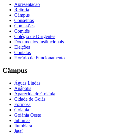
Apresentação
Reitoria
Câmpus
Conselhos
Comissões
Comitês
Colégio de Dirigentes
Documentos Institucionais
Eleições
Contatos
Horário de Funcionamento
Câmpus
Águas Lindas
Anápolis
Aparecida de Goiânia
Cidade de Goiás
Formosa
Goiânia
Goiânia Oeste
Inhumas
Itumbiara
Jataí