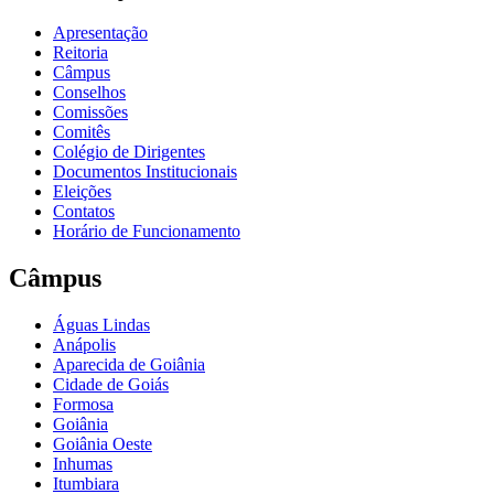
Apresentação
Reitoria
Câmpus
Conselhos
Comissões
Comitês
Colégio de Dirigentes
Documentos Institucionais
Eleições
Contatos
Horário de Funcionamento
Câmpus
Águas Lindas
Anápolis
Aparecida de Goiânia
Cidade de Goiás
Formosa
Goiânia
Goiânia Oeste
Inhumas
Itumbiara