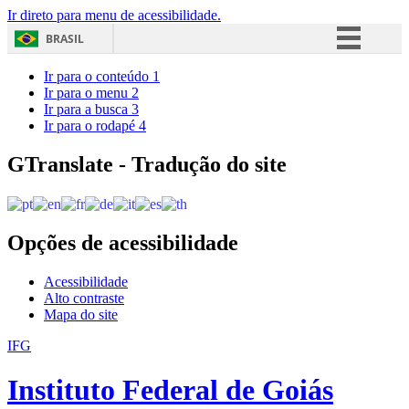
Ir direto para menu de acessibilidade.
BRASIL
Simplifique!
Ir para o conteúdo
1
Ir para o menu
2
Comunica BR
Ir para a busca
3
Ir para o rodapé
4
Participe
Acesso à informação
GTranslate - Tradução do site
Legislação
Canais
Opções de acessibilidade
Acessibilidade
Alto contraste
Mapa do site
IFG
Instituto Federal de Goiás