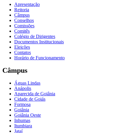
Apresentação
Reitoria
Câmpus
Conselhos
Comissões
Comitês
Colégio de Dirigentes
Documentos Institucionais
Eleições
Contatos
Horário de Funcionamento
Câmpus
Águas Lindas
Anápolis
Aparecida de Goiânia
Cidade de Goiás
Formosa
Goiânia
Goiânia Oeste
Inhumas
Itumbiara
Jataí