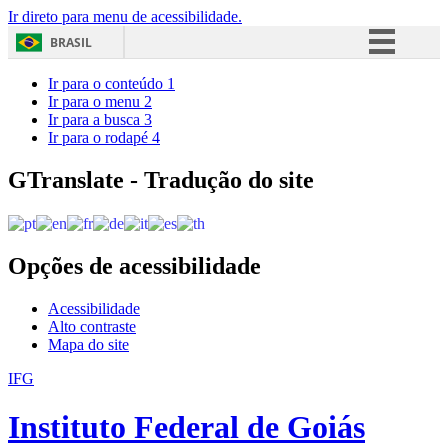
Ir direto para menu de acessibilidade.
BRASIL
Simplifique!
Ir para o conteúdo
1
Ir para o menu
2
Comunica BR
Ir para a busca
3
Ir para o rodapé
4
Participe
Acesso à informação
GTranslate - Tradução do site
Legislação
Canais
Opções de acessibilidade
Acessibilidade
Alto contraste
Mapa do site
IFG
Instituto Federal de Goiás