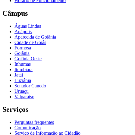
Horário de Funcionamento
Câmpus
Águas Lindas
Anápolis
Aparecida de Goiânia
Cidade de Goiás
Formosa
Goiânia
Goiânia Oeste
Inhumas
Itumbiara
Jataí
Luziânia
Senador Canedo
Uruaçu
Valparaíso
Serviços
Perguntas frequentes
Comunicação
Serviço de Informação ao Cidadão