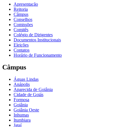
Apresentação
Reitoria
Câmpus
Conselhos
Comissões
Comitês
Colégio de Dirigentes
Documentos Institucionais
Eleições
Contatos
Horário de Funcionamento
Câmpus
Águas Lindas
Anápolis
Aparecida de Goiânia
Cidade de Goiás
Formosa
Goiânia
Goiânia Oeste
Inhumas
Itumbiara
Jataí