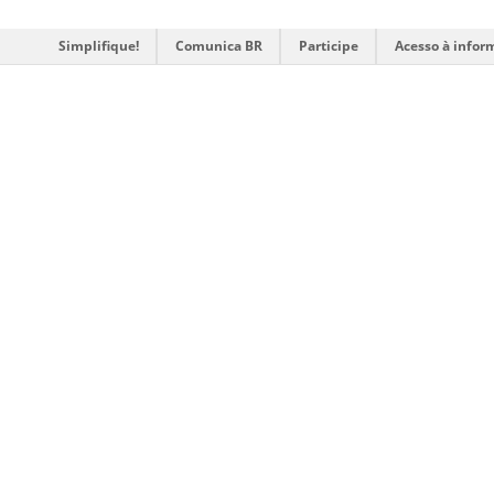
Simplifique!
Comunica BR
Participe
Acesso à infor