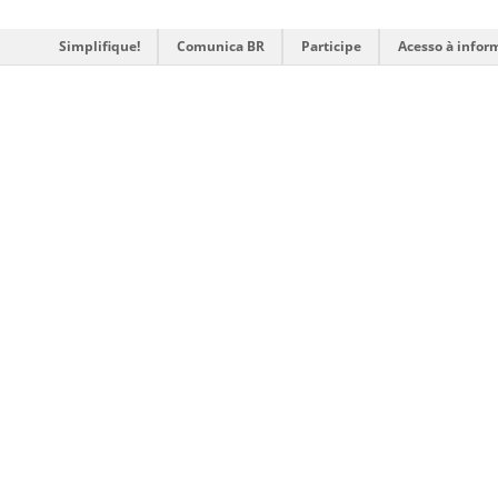
Simplifique!
Comunica BR
Participe
Acesso à infor