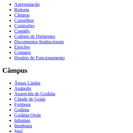
Apresentação
Reitoria
Câmpus
Conselhos
Comissões
Comitês
Colégio de Dirigentes
Documentos Institucionais
Eleições
Contatos
Horário de Funcionamento
Câmpus
Águas Lindas
Anápolis
Aparecida de Goiânia
Cidade de Goiás
Formosa
Goiânia
Goiânia Oeste
Inhumas
Itumbiara
Jataí