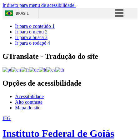
Ir direto para menu de acessibilidade.
BRASIL
Simplifique!
Ir para o conteúdo
1
Ir para o menu
2
Comunica BR
Ir para a busca
3
Ir para o rodapé
4
Participe
Acesso à informação
GTranslate - Tradução do site
Legislação
Canais
Opções de acessibilidade
Acessibilidade
Alto contraste
Mapa do site
IFG
Instituto Federal de Goiás