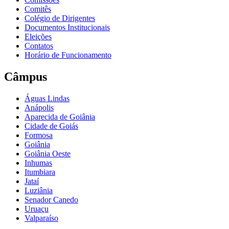
Comitês
Colégio de Dirigentes
Documentos Institucionais
Eleições
Contatos
Horário de Funcionamento
Câmpus
Águas Lindas
Anápolis
Aparecida de Goiânia
Cidade de Goiás
Formosa
Goiânia
Goiânia Oeste
Inhumas
Itumbiara
Jataí
Luziânia
Senador Canedo
Uruaçu
Valparaíso