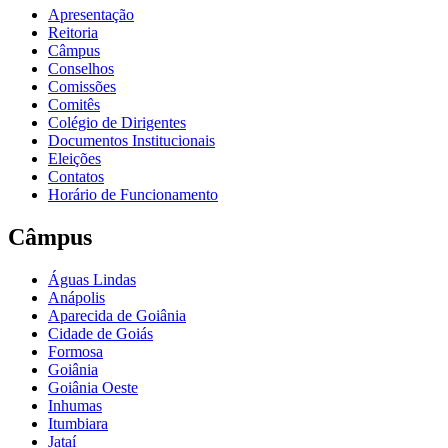
Apresentação
Reitoria
Câmpus
Conselhos
Comissões
Comitês
Colégio de Dirigentes
Documentos Institucionais
Eleições
Contatos
Horário de Funcionamento
Câmpus
Águas Lindas
Anápolis
Aparecida de Goiânia
Cidade de Goiás
Formosa
Goiânia
Goiânia Oeste
Inhumas
Itumbiara
Jataí