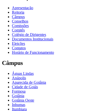
Apresentação
Reitoria
Câmpus
Conselhos
Comissões
Comitês
Colégio de Dirigentes
Documentos Institucionais
Eleições
Contatos
Horário de Funcionamento
Câmpus
Águas Lindas
Anápolis
Aparecida de Goiânia
Cidade de Goiás
Formosa
Goiânia
Goiânia Oeste
Inhumas
Itumbiara