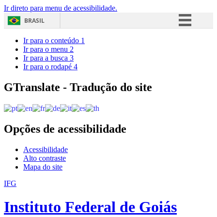
Ir direto para menu de acessibilidade.
BRASIL
Simplifique!
Ir para o conteúdo
1
Ir para o menu
2
Comunica BR
Ir para a busca
3
Ir para o rodapé
4
Participe
Acesso à informação
GTranslate - Tradução do site
Legislação
Canais
Opções de acessibilidade
Acessibilidade
Alto contraste
Mapa do site
IFG
Instituto Federal de Goiás