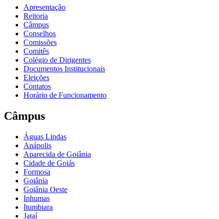
Apresentação
Reitoria
Câmpus
Conselhos
Comissões
Comitês
Colégio de Dirigentes
Documentos Institucionais
Eleições
Contatos
Horário de Funcionamento
Câmpus
Águas Lindas
Anápolis
Aparecida de Goiânia
Cidade de Goiás
Formosa
Goiânia
Goiânia Oeste
Inhumas
Itumbiara
Jataí