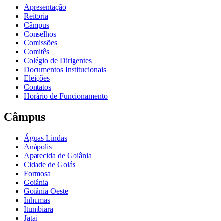
Apresentação
Reitoria
Câmpus
Conselhos
Comissões
Comitês
Colégio de Dirigentes
Documentos Institucionais
Eleições
Contatos
Horário de Funcionamento
Câmpus
Águas Lindas
Anápolis
Aparecida de Goiânia
Cidade de Goiás
Formosa
Goiânia
Goiânia Oeste
Inhumas
Itumbiara
Jataí