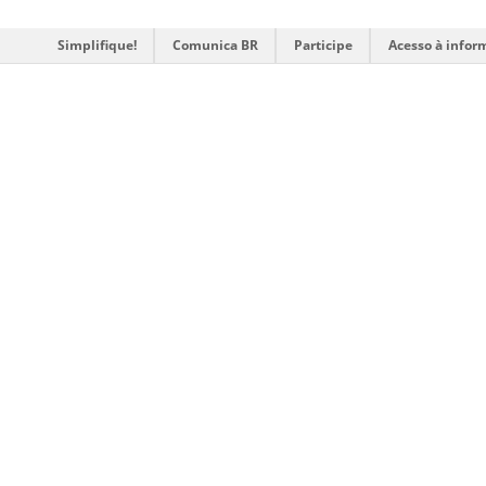
Simplifique!
Comunica BR
Participe
Acesso à infor