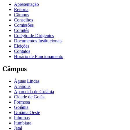
Apresentação
Reitoria
Câmpus
Conselhos
Comissões
Comitês
Colégio de Dirigentes
Documentos Institucionais
Eleições
Contatos
Horário de Funcionamento
Câmpus
Águas Lindas
Anápolis
Aparecida de Goiânia
Cidade de Goiás
Formosa
Goiânia
Goiânia Oeste
Inhumas
Itumbiara
Jataí