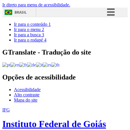
Ir direto para menu de acessibilidade.
BRASIL
Simplifique!
Ir para o conteúdo
1
Ir para o menu
2
Comunica BR
Ir para a busca
3
Ir para o rodapé
4
Participe
Acesso à informação
GTranslate - Tradução do site
Legislação
Canais
Opções de acessibilidade
Acessibilidade
Alto contraste
Mapa do site
IFG
Instituto Federal de Goiás