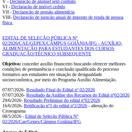
V -
Declaração de aluguel sem contrato
VI -
Declaração de imóvel cedido
VII -
Declaração de pensão alimentícia
VIII-
Declaração de isenção anual de imposto de renda de pessoa
física
EDITAL DE SELEÇÃO PÚBLICA Nº
02/2026/CAE/GEPEX/CÂMPUS GOIÂNIA/IFG - AUXÍLIO-
ALIMENTAÇÃO PARA ESTUDANTES DOS CURSOS
GRADUAÇÃO/TÉCNICO SUBSEQUENTE
Objetivo:
conceder auxílio financeiro buscando oferecer melhores
condições de permanência e conclusão qualificada do processo
formativo aos estudantes em situação de desigualdade
socioeconômica, por meio do Programa Auxílio Alimentação.
07/07/2026-
Resultado Final do Edital nº 02/2026
07/07/2026-
Resultado da Análise dos Recursos do Edital nº02/2026
29/6/2026-
Resultado Preliminar do edital nº02/2026
16/6/2026-
Retificação nº1 do edital nº2/2026
- alteração do
Cronograma
08/5/2026 -
Edital de Seleção Pública Nº
02/2026/Cae/Gepex/Câmpus Goiânia/IFG