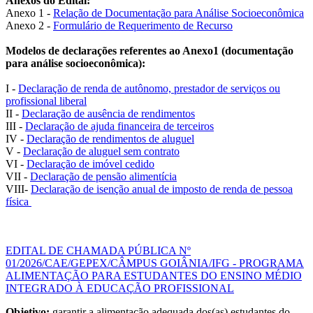
Anexos do Edital:
Anexo 1 -
Relação de Documentação para Análise Socioeconômica
Anexo 2 -
Formulário de Requerimento de Recurso
Modelos de declarações referentes ao Anexo1 (documentação
para análise socioeconômica):
I -
Declaração de renda de autônomo, prestador de serviços ou
profissional liberal
II -
Declaração de ausência de rendimentos
III -
Declaração de ajuda financeira de terceiros
IV -
Declaração de rendimentos de aluguel
V -
Declaração de aluguel sem contrato
VI -
Declaração de imóvel cedido
VII -
Declaração de pensão alimentícia
VIII-
Declaração de isenção anual de imposto de renda de pessoa
física
EDITAL DE CHAMADA PÚBLICA Nº
01/2026/CAE/GEPEX/CÂMPUS GOIÂNIA/IFG - PROGRAMA
ALIMENTAÇÃO PARA ESTUDANTES DO ENSINO MÉDIO
INTEGRADO À EDUCAÇÃO PROFISSIONAL
Objetivo:
garantir a alimentação adequada dos(as) estudantes do