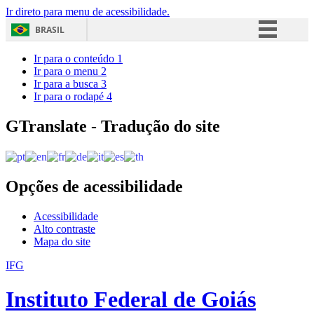
Ir direto para menu de acessibilidade.
BRASIL
Simplifique!
Ir para o conteúdo
1
Ir para o menu
2
Comunica BR
Ir para a busca
3
Ir para o rodapé
4
Participe
Acesso à informação
GTranslate - Tradução do site
Legislação
Canais
Opções de acessibilidade
Acessibilidade
Alto contraste
Mapa do site
IFG
Instituto Federal de Goiás