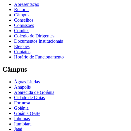
Apresentação
Reitoria
Câmpus
Conselhos
Comissões
Comitês
Colégio de Dirigentes
Documentos Institucionais
Eleições
Contatos
Horário de Funcionamento
Câmpus
Águas Lindas
Anápolis
Aparecida de Goiânia
Cidade de Goiás
Formosa
Goiânia
Goiânia Oeste
Inhumas
Itumbiara
Jataí