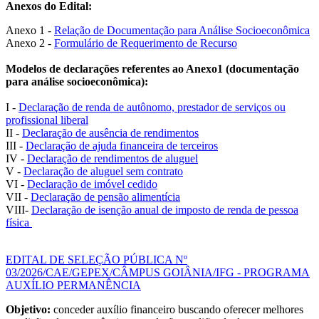
Anexos do Edital:
Anexo 1 -
Relação de Documentação para Análise Socioeconômica
Anexo 2 -
Formulário de Requerimento de Recurso
Modelos de declarações referentes ao Anexo1 (documentação
para análise socioeconômica):
I -
Declaração de renda de autônomo, prestador de serviços ou
profissional liberal
II -
Declaração de ausência de rendimentos
III -
Declaração de ajuda financeira de terceiros
IV -
Declaração de rendimentos de aluguel
V -
Declaração de aluguel sem contrato
VI -
Declaração de imóvel cedido
VII -
Declaração de pensão alimentícia
VIII-
Declaração de isenção anual de imposto de renda de pessoa
física
EDITAL DE SELEÇÃO PÚBLICA Nº
03/2026/CAE/GEPEX/CÂMPUS GOIÂNIA/IFG - PROGRAMA
AUXÍLIO PERMANÊNCIA
Objetivo:
conceder auxílio financeiro buscando oferecer melhores