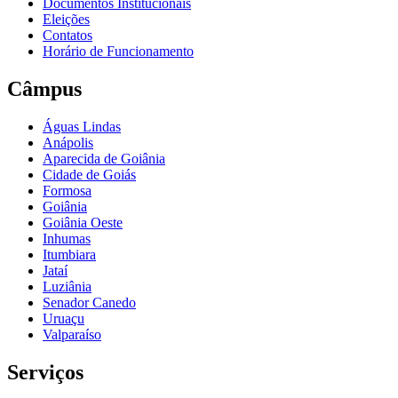
Documentos Institucionais
Eleições
Contatos
Horário de Funcionamento
Câmpus
Águas Lindas
Anápolis
Aparecida de Goiânia
Cidade de Goiás
Formosa
Goiânia
Goiânia Oeste
Inhumas
Itumbiara
Jataí
Luziânia
Senador Canedo
Uruaçu
Valparaíso
Serviços