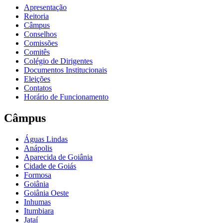
Apresentação
Reitoria
Câmpus
Conselhos
Comissões
Comitês
Colégio de Dirigentes
Documentos Institucionais
Eleições
Contatos
Horário de Funcionamento
Câmpus
Águas Lindas
Anápolis
Aparecida de Goiânia
Cidade de Goiás
Formosa
Goiânia
Goiânia Oeste
Inhumas
Itumbiara
Jataí