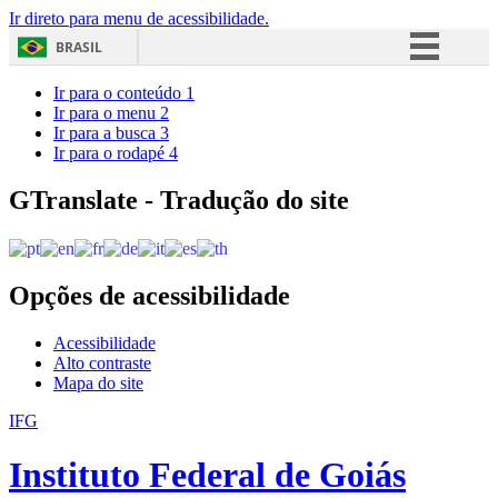
Ir direto para menu de acessibilidade.
BRASIL
Simplifique!
Ir para o conteúdo
1
Ir para o menu
2
Comunica BR
Ir para a busca
3
Ir para o rodapé
4
Participe
Acesso à informação
GTranslate - Tradução do site
Legislação
Canais
Opções de acessibilidade
Acessibilidade
Alto contraste
Mapa do site
IFG
Instituto Federal de Goiás