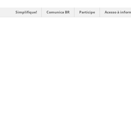
Simplifique!
Comunica BR
Participe
Acesso à infor