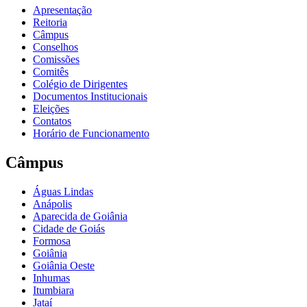
Apresentação
Reitoria
Câmpus
Conselhos
Comissões
Comitês
Colégio de Dirigentes
Documentos Institucionais
Eleições
Contatos
Horário de Funcionamento
Câmpus
Águas Lindas
Anápolis
Aparecida de Goiânia
Cidade de Goiás
Formosa
Goiânia
Goiânia Oeste
Inhumas
Itumbiara
Jataí