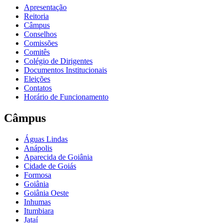
Apresentação
Reitoria
Câmpus
Conselhos
Comissões
Comitês
Colégio de Dirigentes
Documentos Institucionais
Eleições
Contatos
Horário de Funcionamento
Câmpus
Águas Lindas
Anápolis
Aparecida de Goiânia
Cidade de Goiás
Formosa
Goiânia
Goiânia Oeste
Inhumas
Itumbiara
Jataí