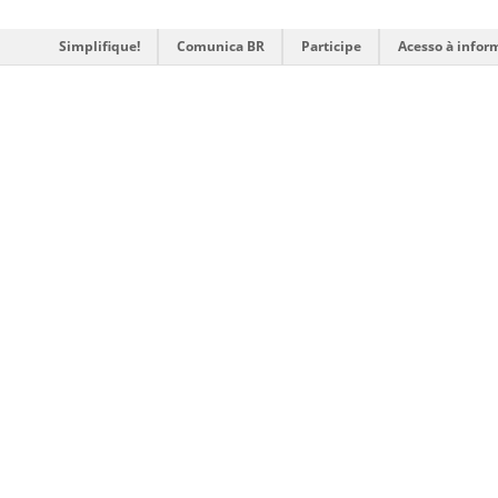
Simplifique!
Comunica BR
Participe
Acesso à infor