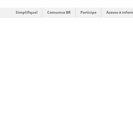
Simplifique!
Comunica BR
Participe
Acesso à infor