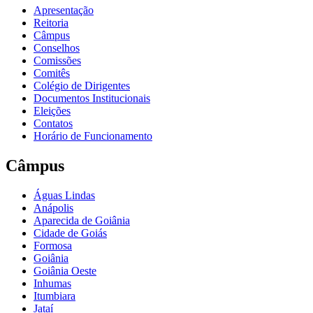
Apresentação
Reitoria
Câmpus
Conselhos
Comissões
Comitês
Colégio de Dirigentes
Documentos Institucionais
Eleições
Contatos
Horário de Funcionamento
Câmpus
Águas Lindas
Anápolis
Aparecida de Goiânia
Cidade de Goiás
Formosa
Goiânia
Goiânia Oeste
Inhumas
Itumbiara
Jataí