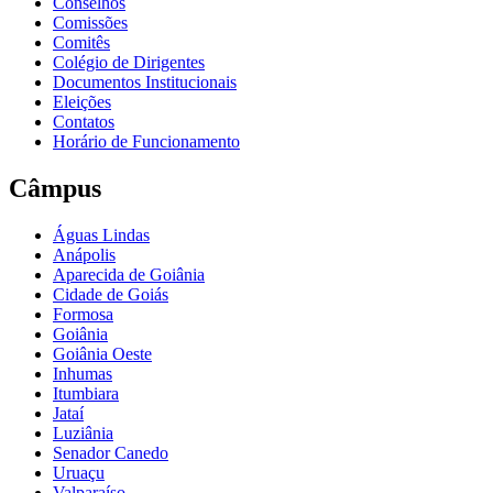
Conselhos
Comissões
Comitês
Colégio de Dirigentes
Documentos Institucionais
Eleições
Contatos
Horário de Funcionamento
Câmpus
Águas Lindas
Anápolis
Aparecida de Goiânia
Cidade de Goiás
Formosa
Goiânia
Goiânia Oeste
Inhumas
Itumbiara
Jataí
Luziânia
Senador Canedo
Uruaçu
Valparaíso