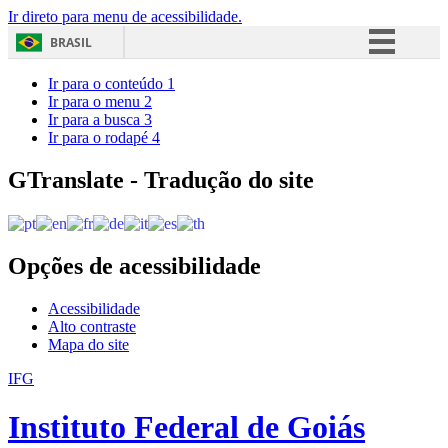
Ir direto para menu de acessibilidade.
BRASIL
Simplifique!
Ir para o conteúdo
1
Ir para o menu
2
Comunica BR
Ir para a busca
3
Ir para o rodapé
4
Participe
Acesso à informação
GTranslate - Tradução do site
Legislação
Canais
Opções de acessibilidade
Acessibilidade
Alto contraste
Mapa do site
IFG
Instituto Federal de Goiás