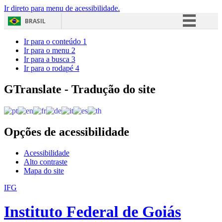
Ir direto para menu de acessibilidade.
BRASIL
Simplifique!
Ir para o conteúdo
1
Ir para o menu
2
Comunica BR
Ir para a busca
3
Ir para o rodapé
4
Participe
Acesso à informação
GTranslate - Tradução do site
Legislação
Canais
Opções de acessibilidade
Acessibilidade
Alto contraste
Mapa do site
IFG
Instituto Federal de Goiás