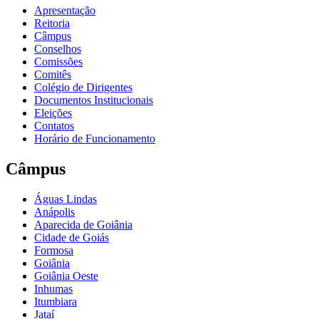
Apresentação
Reitoria
Câmpus
Conselhos
Comissões
Comitês
Colégio de Dirigentes
Documentos Institucionais
Eleições
Contatos
Horário de Funcionamento
Câmpus
Águas Lindas
Anápolis
Aparecida de Goiânia
Cidade de Goiás
Formosa
Goiânia
Goiânia Oeste
Inhumas
Itumbiara
Jataí