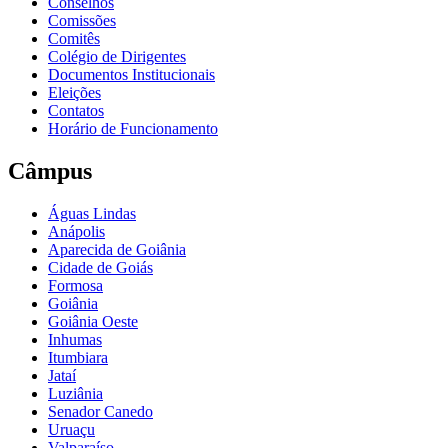
Conselhos
Comissões
Comitês
Colégio de Dirigentes
Documentos Institucionais
Eleições
Contatos
Horário de Funcionamento
Câmpus
Águas Lindas
Anápolis
Aparecida de Goiânia
Cidade de Goiás
Formosa
Goiânia
Goiânia Oeste
Inhumas
Itumbiara
Jataí
Luziânia
Senador Canedo
Uruaçu
Valparaíso