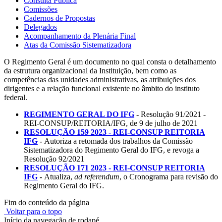
Consulta Pública
Comissões
Cadernos de Propostas
Delegados
Acompanhamento da Plenária Final
Atas da Comissão Sistematizadora
O Regimento Geral é um documento no qual consta o detalhamento
da estrutura organizacional da Instituição, bem como as
competências das unidades administrativas, as atribuições dos
dirigentes e a relação funcional existente no âmbito do instituto
federal.
REGIMENTO GERAL DO IFG
-
Resolução 91/2021 -
REI-CONSUP/REITORIA/IFG, de 9 de julho de 2021
RESOLUÇÃO 159 2023 - REI-CONSUP REITORIA
IFG
-
Autoriza a retomada dos trabalhos da Comissão
Sistematizadora do Regimento Geral do IFG, e revoga a
Resolução 92/2021
RESOLUÇÃO 171 2023 - REI-CONSUP REITORIA
IFG
-
Atualiza,
ad referendum
, o Cronograma para revisão do
Regimento Geral do IFG.
Fim do conteúdo da página
Voltar para o topo
Início da navegação de rodapé