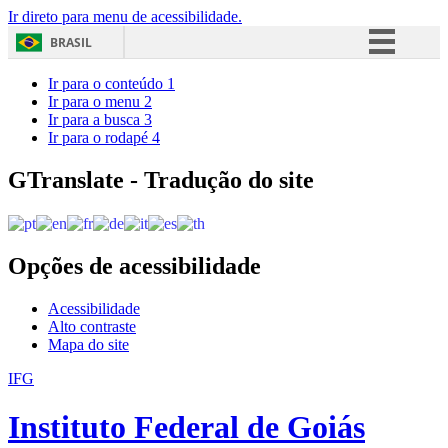
Ir direto para menu de acessibilidade.
BRASIL
Simplifique!
Ir para o conteúdo
1
Ir para o menu
2
Comunica BR
Ir para a busca
3
Ir para o rodapé
4
Participe
Acesso à informação
GTranslate - Tradução do site
Legislação
Canais
Opções de acessibilidade
Acessibilidade
Alto contraste
Mapa do site
IFG
Instituto Federal de Goiás