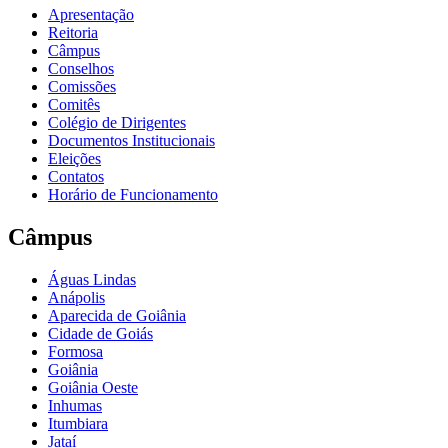
Apresentação
Reitoria
Câmpus
Conselhos
Comissões
Comitês
Colégio de Dirigentes
Documentos Institucionais
Eleições
Contatos
Horário de Funcionamento
Câmpus
Águas Lindas
Anápolis
Aparecida de Goiânia
Cidade de Goiás
Formosa
Goiânia
Goiânia Oeste
Inhumas
Itumbiara
Jataí