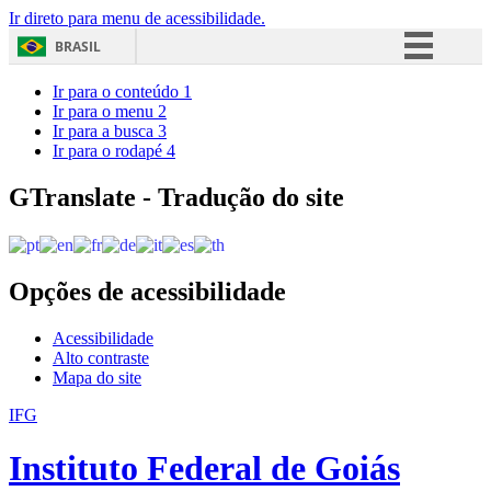
Ir direto para menu de acessibilidade.
BRASIL
Simplifique!
Ir para o conteúdo
1
Ir para o menu
2
Comunica BR
Ir para a busca
3
Ir para o rodapé
4
Participe
Acesso à informação
GTranslate - Tradução do site
Legislação
Canais
Opções de acessibilidade
Acessibilidade
Alto contraste
Mapa do site
IFG
Instituto Federal de Goiás