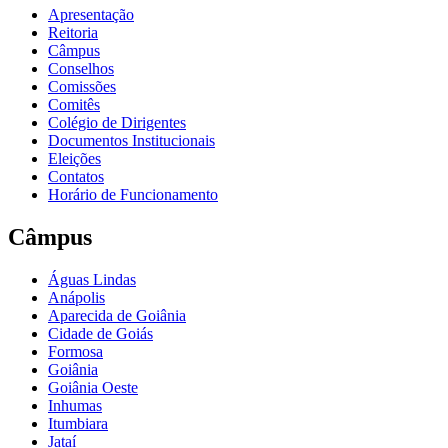
Apresentação
Reitoria
Câmpus
Conselhos
Comissões
Comitês
Colégio de Dirigentes
Documentos Institucionais
Eleições
Contatos
Horário de Funcionamento
Câmpus
Águas Lindas
Anápolis
Aparecida de Goiânia
Cidade de Goiás
Formosa
Goiânia
Goiânia Oeste
Inhumas
Itumbiara
Jataí