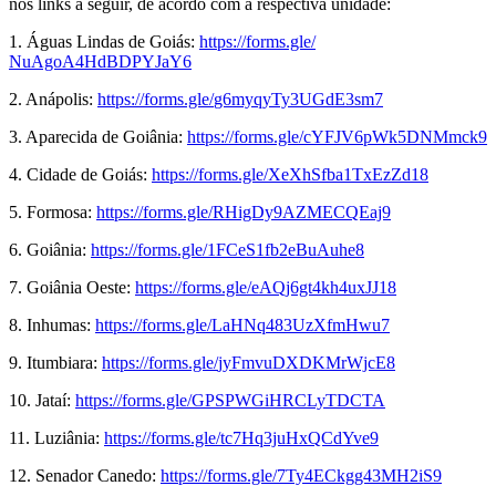
nos links a seguir, de acordo com a respectiva unidade:
1. Águas Lindas de Goiás:
https://forms.gle/
NuAgoA4HdBDPYJaY6
2. Anápolis:
https://forms.gle/
g6myqyTy3UGdE3sm7
3. Aparecida de Goiânia:
https://forms.gle/
cYFJV6pWk5DNMmck9
4. Cidade de Goiás:
https://forms.gle/
XeXhSfba1TxEzZd18
5. Formosa:
https://forms.gle/
RHigDy9AZMECQEaj9
6. Goiânia:
https://forms.gle/
1FCeS1fb2eBuAuhe8
7. Goiânia Oeste:
https://forms.gle/
eAQj6gt4kh4uxJJ18
8. Inhumas:
https://forms.gle/
LaHNq483UzXfmHwu7
9. Itumbiara:
https://forms.gle/
jyFmvuDXDKMrWjcE8
10. Jataí:
https://forms.gle/
GPSPWGiHRCLyTDCTA
11. Luziânia:
https://forms.gle/
tc7Hq3juHxQCdYve9
12. Senador Canedo:
https://forms.gle/
7Ty4ECkgg43MH2iS9