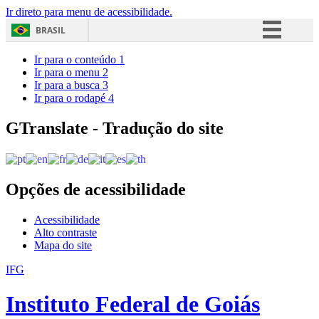
Ir direto para menu de acessibilidade.
BRASIL
Simplifique!
Ir para o conteúdo
1
Ir para o menu
2
Comunica BR
Ir para a busca
3
Ir para o rodapé
4
Participe
Acesso à informação
GTranslate - Tradução do site
Legislação
Canais
Opções de acessibilidade
Acessibilidade
Alto contraste
Mapa do site
IFG
Instituto Federal de Goiás