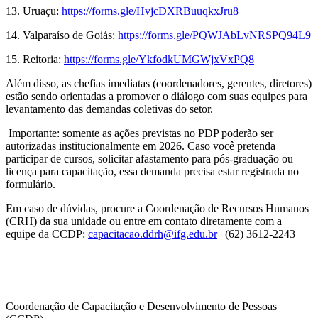
13. Uruaçu:
https://forms.gle/
HvjcDXRBuuqkxJru8
14. Valparaíso de Goiás:
https://forms.gle/
PQWJAbLvNRSPQ94L9
15. Reitoria:
https://forms.gle/
YkfodkUMGWjxVxPQ8
Além disso, as chefias imediatas (coordenadores, gerentes, diretores)
estão sendo orientadas a promover o diálogo com suas equipes para
levantamento das demandas coletivas do setor.
Importante: somente as ações previstas no PDP poderão ser
autorizadas institucionalmente em 2026. Caso você pretenda
participar de cursos, solicitar afastamento para pós-graduação ou
licença para capacitação, essa demanda precisa estar registrada no
formulário.
Em caso de dúvidas, procure a Coordenação de Recursos Humanos
(CRH) da sua unidade ou entre em contato diretamente com a
equipe da CCDP:
capacitacao.ddrh@ifg.edu.br
|
(62) 3612-2243
Coordenação de Capacitação e Desenvolvimento de Pessoas