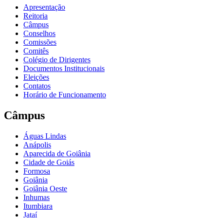
Apresentação
Reitoria
Câmpus
Conselhos
Comissões
Comitês
Colégio de Dirigentes
Documentos Institucionais
Eleições
Contatos
Horário de Funcionamento
Câmpus
Águas Lindas
Anápolis
Aparecida de Goiânia
Cidade de Goiás
Formosa
Goiânia
Goiânia Oeste
Inhumas
Itumbiara
Jataí