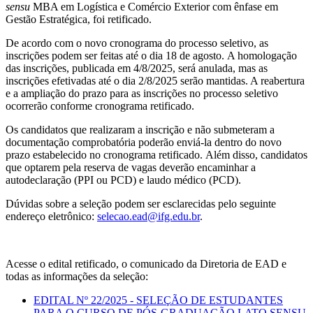
sensu
MBA em Logística e Comércio Exterior com ênfase em
Gestão Estratégica, foi retificado.
De acordo com o novo cronograma do processo seletivo, as
inscrições podem ser feitas até o dia 18 de agosto. A homologação
das inscrições, publicada em 4/8/2025, será anulada, mas as
inscrições efetivadas até o dia 2/8/2025 serão mantidas. A reabertura
e a ampliação do prazo para as inscrições no processo seletivo
ocorrerão conforme cronograma retificado.
Os candidatos que realizaram a inscrição e não submeteram a
documentação comprobatória poderão enviá-la dentro do novo
prazo estabelecido no cronograma retificado. Além disso, candidatos
que optarem pela reserva de vagas deverão encaminhar a
autodeclaração (PPI ou PCD) e laudo médico (PCD).
Dúvidas sobre a seleção podem ser esclarecidas pelo seguinte
endereço eletrônico:
selecao.ead@ifg.edu.br
.
Acesse o edital retificado, o comunicado da Diretoria de EAD e
todas as informações da seleção:
EDITAL Nº 22/2025 - SELEÇÃO DE ESTUDANTES
PARA O CURSO DE PÓS-GRADUAÇÃO LATO SENSU