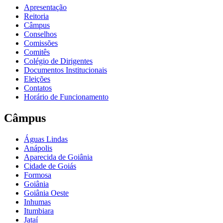
Apresentação
Reitoria
Câmpus
Conselhos
Comissões
Comitês
Colégio de Dirigentes
Documentos Institucionais
Eleições
Contatos
Horário de Funcionamento
Câmpus
Águas Lindas
Anápolis
Aparecida de Goiânia
Cidade de Goiás
Formosa
Goiânia
Goiânia Oeste
Inhumas
Itumbiara
Jataí