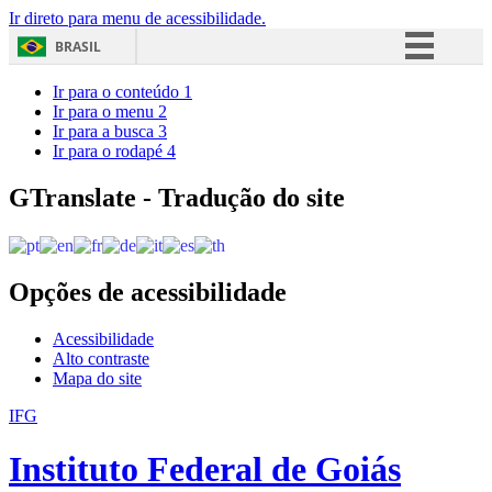
Ir direto para menu de acessibilidade.
BRASIL
Simplifique!
Ir para o conteúdo
1
Ir para o menu
2
Comunica BR
Ir para a busca
3
Ir para o rodapé
4
Participe
Acesso à informação
GTranslate - Tradução do site
Legislação
Canais
Opções de acessibilidade
Acessibilidade
Alto contraste
Mapa do site
IFG
Instituto Federal de Goiás