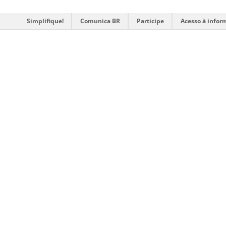
Simplifique!
Comunica BR
Participe
Acesso à infor