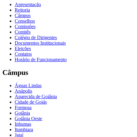
Apresentação
Reitoria
Câmpus
Conselhos
Comissões
Comitês
Colégio de Dirigentes
Documentos Institucionais
Eleições
Contatos
Horário de Funcionamento
Câmpus
Águas Lindas
Anápolis
Aparecida de Goiânia
Cidade de Goiás
Formosa
Goiânia
Goiânia Oeste
Inhumas
Itumbiara
Jataí