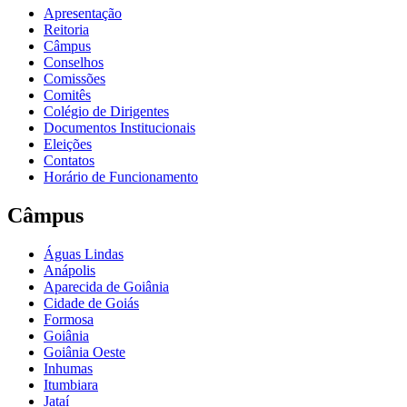
Apresentação
Reitoria
Câmpus
Conselhos
Comissões
Comitês
Colégio de Dirigentes
Documentos Institucionais
Eleições
Contatos
Horário de Funcionamento
Câmpus
Águas Lindas
Anápolis
Aparecida de Goiânia
Cidade de Goiás
Formosa
Goiânia
Goiânia Oeste
Inhumas
Itumbiara
Jataí