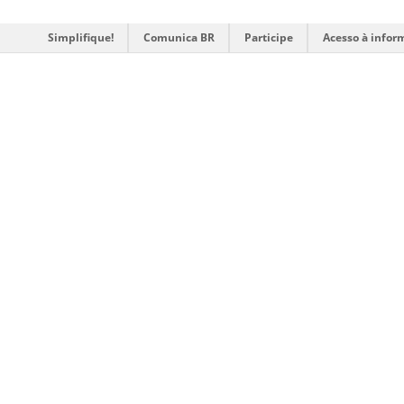
Simplifique!
Comunica BR
Participe
Acesso à infor