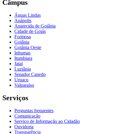
Câmpus
Águas Lindas
Anápolis
Aparecida de Goiânia
Cidade de Goiás
Formosa
Goiânia
Goiânia Oeste
Inhumas
Itumbiara
Jataí
Luziânia
Senador Canedo
Uruaçu
Valparaíso
Serviços
Perguntas frequentes
Comunicação
Serviço de Informação ao Cidadão
Ouvidoria
Transparência