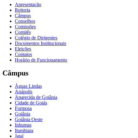
Apresentação
Reitoria
Câmpus
Conselhos
Comissões
Comitês
Colégio de Dirigentes
Documentos Institucionais
Eleições
Contatos
Horário de Funcionamento
Câmpus
Águas Lindas
Anápolis
Aparecida de Goiânia
Cidade de Goiás
Formosa
Goiânia
Goiânia Oeste
Inhumas
Itumbiara
Jataí