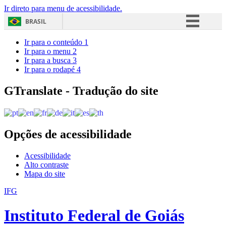
Ir direto para menu de acessibilidade.
BRASIL
Simplifique!
Ir para o conteúdo
1
Ir para o menu
2
Comunica BR
Ir para a busca
3
Ir para o rodapé
4
Participe
Acesso à informação
GTranslate - Tradução do site
Legislação
Canais
Opções de acessibilidade
Acessibilidade
Alto contraste
Mapa do site
IFG
Instituto Federal de Goiás