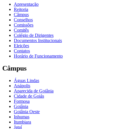
Apresentação
Reitoria
Câmpus
Conselhos
Comissões
Comitês
Colégio de Dirigentes
Documentos Institucionais
Eleições
Contatos
Horário de Funcionamento
Câmpus
Águas Lindas
Anápolis
Aparecida de Goiânia
Cidade de Goiás
Formosa
Goiânia
Goiânia Oeste
Inhumas
Itumbiara
Jataí