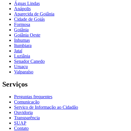
Águas Lindas
Anápolis
Aparecida de Goiânia
Cidade de Goiás
Formosa
Goiânia
Goiânia Oeste
Inhumas
Itumbiara
Jataí
Luziânia
Senador Canedo
Uruaçu
Valparaíso
Serviços
Perguntas frequentes
Comunicação
Serviço de Informação ao Cidadão
Ouvidoria
Transparência
SUAP
Contato