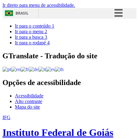
Ir direto para menu de acessibilidade.
BRASIL
Simplifique!
Ir para o conteúdo
1
Ir para o menu
2
Comunica BR
Ir para a busca
3
Ir para o rodapé
4
Participe
Acesso à informação
GTranslate - Tradução do site
Legislação
Canais
Opções de acessibilidade
Acessibilidade
Alto contraste
Mapa do site
IFG
Instituto Federal de Goiás